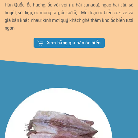
Hàn Quốc, ốc hương, ốc vòi voi (tu hài canada), ngao hai cùi, sò
huyết, sò điệp, ốc móng tay, ốc sư tử,... Mỗi loại ốc biển có size và
giá bán khác nhau; kính mời quý khách ghé thăm kho ốc biển tươi
ngon
Xem bảng giá bán ốc biển