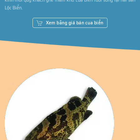
Lộc Biển.
Xem bảng giá bán cua biển