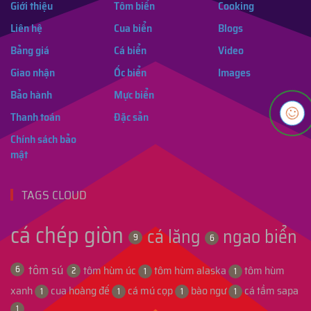
Giới thiệu
Tôm biển
Cooking
Liên hệ
Cua biển
Blogs
Bảng giá
Cá biển
Video
Giao nhận
Ốc biển
Images
Bảo hành
Mực biển
Thanh toán
Đặc sản
Chính sách bảo
mật
TAGS CLOUD
cá chép giòn
cá lăng
ngao biển
9
6
tôm sú
tôm hùm úc
tôm hùm alaska
tôm hùm
6
2
1
1
xanh
cua hoàng đế
cá mú cọp
bào ngư
cá tầm sapa
1
1
1
1
1