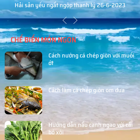
Hải sản yếu ngất ngộp thanh lý 26-6-2023
CHẾ BIẾN MÓN NGON
Cách nướng cá chép giòn với muối
ớt
Cách làm cá chép giòn om dưa
Hướng dẫn nấu canh ngao với cải
bó xôi