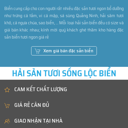
Biển cung cấp cho con người rất nhiều đặc sản tươi ngon bổ dưỡng
như trứng cá tầm, vi cá mập, sá sùng Quảng Ninh, hải sâm tươi
khô, cá ngựa chúa, sao biển, ... Mỗi loại hải sản biển đều có size và
giá bán khác nhau; kính mời quý khách ghé thăm kho hàng đặc
sản biển tươi ngon giá rẻ
Xem giá bán đặc sản biển
HẢI SẢN TƯƠI SỐNG LỘC BIỂN
CAM KẾT CHẤT LƯỢNG
GIÁ RẺ CÂN ĐỦ
GIAO NHẬN TẠI NHÀ