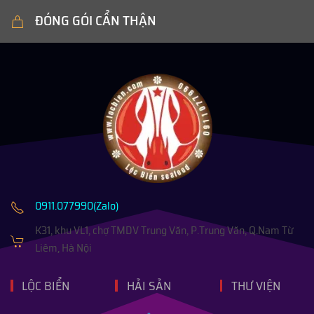
ĐÓNG GÓI CẨN THẬN
0911.077990(Zalo)
K31, khu VL1, chợ TMDV Trung Văn, P.Trung Văn, Q.Nam Từ
Liêm, Hà Nội
LỘC BIỂN
HẢI SẢN
THƯ VIỆN