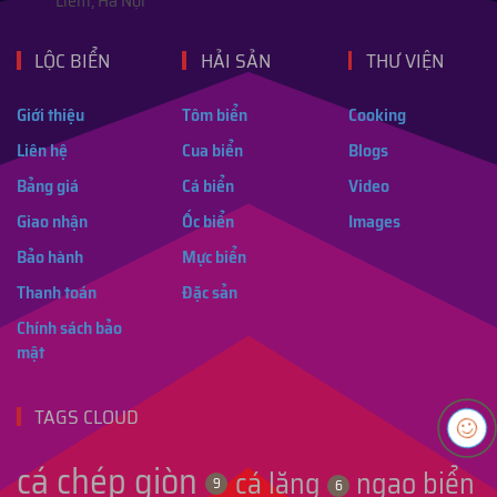
Liêm, Hà Nội
LỘC BIỂN
HẢI SẢN
THƯ VIỆN
Giới thiệu
Tôm biển
Cooking
Liên hệ
Cua biển
Blogs
Bảng giá
Cá biển
Video
Giao nhận
Ốc biển
Images
Bảo hành
Mực biển
Thanh toán
Đặc sản
Chính sách bảo
mật
TAGS CLOUD
cá chép giòn
cá lăng
ngao biển
9
6