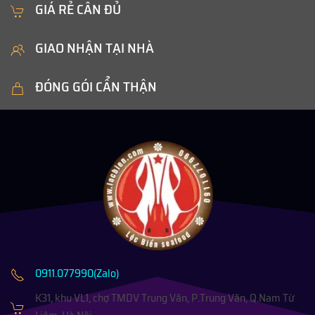
GIÁ RẺ CÂN ĐỦ
GIAO NHẬN TẠI NHÀ
ĐÓNG GÓI CẨN THẬN
0911.077990(Zalo)
K31, khu VL1, chợ TMDV Trung Văn, P.Trung Văn, Q.Nam Từ