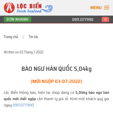
MENU
ĐƠN NHANH
0911.077990
0
Trang chủ
Tin tức
Written on
03 Tháng 7 2022
.
BÀO NGƯ HÀN QUỐC 5,04kg
(MỚI NGỘP 03-07-2022)
Lộc Biển thông báo, hiện tại shop đang có
5,04kg bào ngư hàn
quốc mới chết ngộp
cần thanh lý giá rẻ. Kính mời khách quý gọi
ngay
0911.077.990