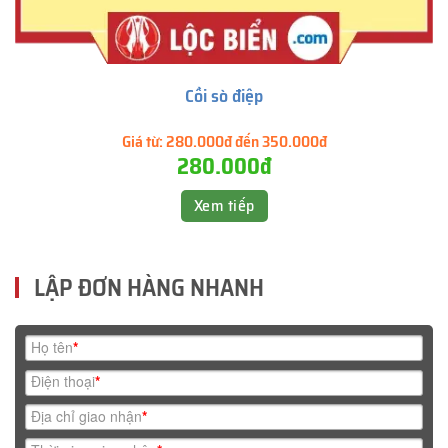
Cồi sò điệp
Giá từ:
280.000đ đến 350.000đ
280.000đ
Xem tiếp
LẬP ĐƠN HÀNG NHANH
Họ tên
*
Điện thoại
*
Địa chỉ giao nhận
*