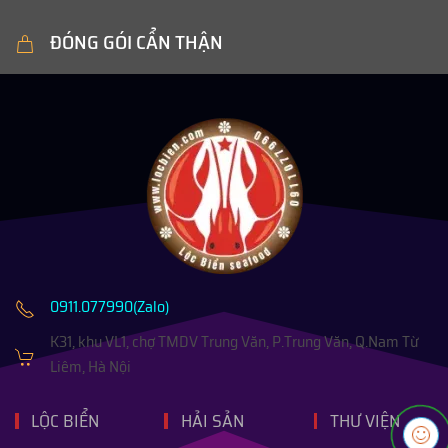
ĐÓNG GÓI CẨN THẬN
0911.077990(Zalo)
K31, khu VL1, chợ TMDV Trung Văn, P.Trung Văn, Q.Nam Từ
Liêm, Hà Nội
LỘC BIỂN
HẢI SẢN
THƯ VIỆN