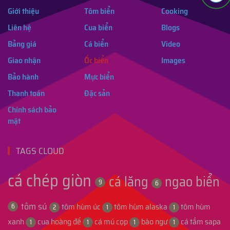
Giới thiệu
Tôm biển
Cooking
Liên hệ
Cua biển
Blogs
Bảng giá
Cá biển
Video
Giao nhận
Ốc biển
Images
Bảo hành
Mực biển
Thanh toán
Đặc sản
Chính sách bảo
mật
TAGS CLOUD
cá chép giòn
cá lăng
ngao biển
9
6
tôm sú
tôm hùm úc
tôm hùm alaska
tôm hùm
6
2
1
1
xanh
cua hoàng đế
cá mú cọp
bào ngư
cá tầm sapa
1
1
1
1