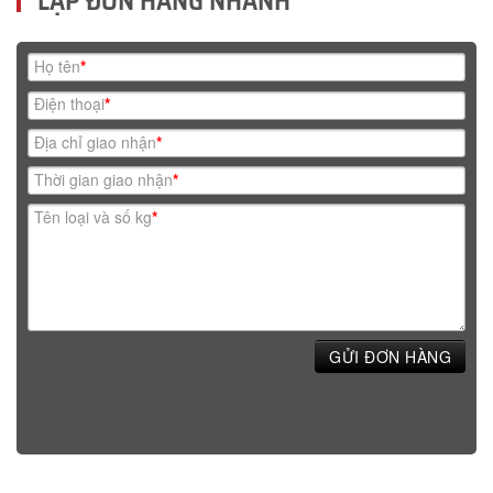
LẬP ĐƠN HÀNG NHANH
Họ tên
*
Điện thoại
*
Địa chỉ giao nhận
*
Thời gian giao nhận
*
Tên loại và số kg
*
GỬI ĐƠN HÀNG