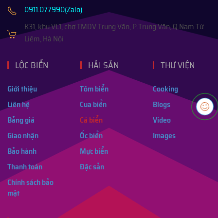
0911.077990(Zalo)
K31, khu VL1, chợ TMDV Trung Văn, P.Trung Văn, Q.Nam Từ
Liêm, Hà Nội
LỘC BIỂN
HẢI SẢN
THƯ VIỆN
Giới thiệu
Tôm biển
Cooking
Liên hệ
Cua biển
Blogs
Bảng giá
Cá biển
Video
Giao nhận
Ốc biển
Images
Bảo hành
Mực biển
Thanh toán
Đặc sản
Chính sách bảo
mật