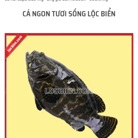
CÁ NGON TƯƠI SỐNG LỘC BIỂN