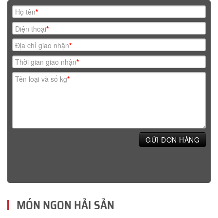
Họ tên
*
Điện thoại
*
Địa chỉ giao nhận
*
Thời gian giao nhận
*
Tên loại và số kg
*
GỬI ĐƠN HÀNG
MÓN NGON HẢI SẢN