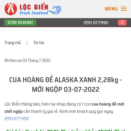
MENU
ĐƠN NHANH
0911.077990
0
Trang chủ
Tin tức
Written on
03 Tháng 7 2022
.
CUA HOÀNG ĐẾ ALASKA XANH 2,28kg -
MỚI NGỘP 03-07-2022
Lộc Biển thông báo, hiện tại shop đang có 1 con
cua hoàng đế mới
chết ngộp
cần thanh lý giá rẻ. Kính mời khách quý gọi ngay
0911.077.990