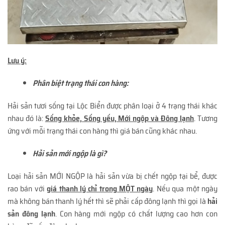
Lưu ý:
Phân biệt trạng thái con hàng:
Hải sản tươi sống tại Lộc Biển được phân loại ở 4 trạng thái khác
nhau đó là:
Sống khỏe, Sống yếu, Mới ngộp và Đông lạnh
. Tương
ứng với mỗi trạng thái con hàng thì giá bán cũng khác nhau.
Hải sản mới ngộp là gì?
Loại hải sản MỚI NGỘP là hải sản vừa bị chết ngộp tại bể, được
rao bán với
giá thanh lý chỉ trong MỘT ngày
. Nếu qua một ngày
mà không bán thanh lý hết thì sẽ phải cấp đông lạnh thì gọi là
hải
sản đông lạnh
. Con hàng mới ngộp có chất lượng cao hơn con