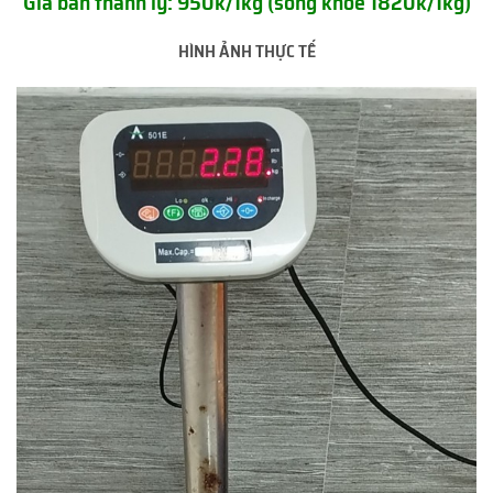
Giá bán thanh lý: 950k/1kg (sống khỏe 1820k/1kg)
HÌNH ẢNH THỰC TẾ