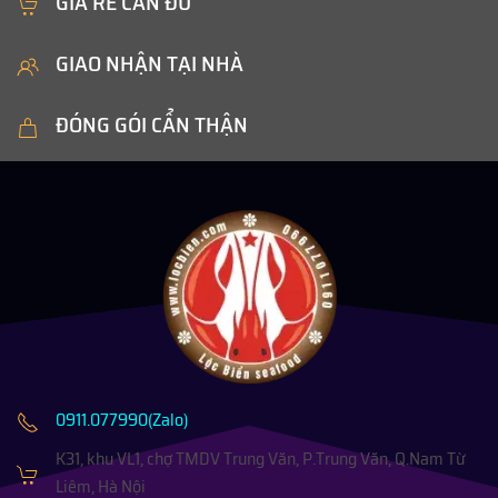
GIÁ RẺ CÂN ĐỦ
GIAO NHẬN TẠI NHÀ
ĐÓNG GÓI CẨN THẬN
0911.077990(Zalo)
K31, khu VL1, chợ TMDV Trung Văn, P.Trung Văn, Q.Nam Từ
Liêm, Hà Nội