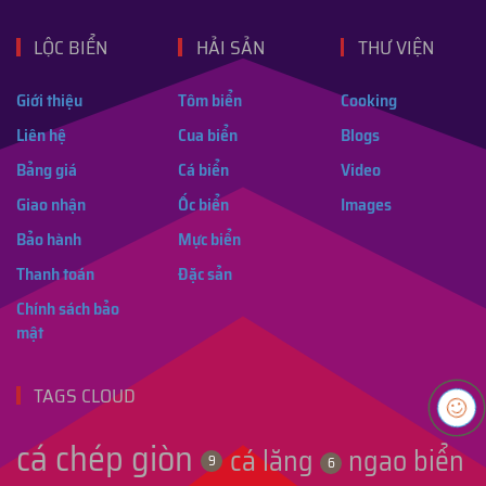
LỘC BIỂN
HẢI SẢN
THƯ VIỆN
Giới thiệu
Tôm biển
Cooking
Liên hệ
Cua biển
Blogs
Bảng giá
Cá biển
Video
Giao nhận
Ốc biển
Images
Bảo hành
Mực biển
Thanh toán
Đặc sản
Chính sách bảo
mật
TAGS CLOUD
cá chép giòn
cá lăng
ngao biển
9
6