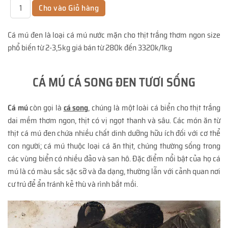
Cá mú đen là loại cá mú nước mặn cho thịt trắng thơm ngon size
phổ biến từ 2-3,5kg giá bán từ 280k đến 3320k/1kg
CÁ MÚ CÁ SONG ĐEN TƯƠI SỐNG
Cá mú
còn gọi là
cá song
, chúng là một loài cá biển cho thịt trắng
dai mềm thơm ngon, thịt có vị ngọt thanh và sâu. Các món ăn từ
thịt cá mú đen chứa nhiều chất dinh dưỡng hữu ích đối với cơ thể
con người; cá mú thuộc loại cá ăn thịt, chúng thường sống trong
các vùng biển có nhiều đảo và san hô. Đặc điểm nổi bật của họ cá
mú là có màu sắc sặc sỡ và đa dạng, thường lẫn với cảnh quan nơi
cư trú để ẩn tránh kẻ thù và rình bắt mồi.