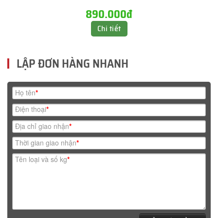
890.000đ
Chi tiết
LẬP ĐƠN HÀNG NHANH
Họ tên
*
Điện thoại
*
Địa chỉ giao nhận
*
Thời gian giao nhận
*
Tên loại và số kg
*