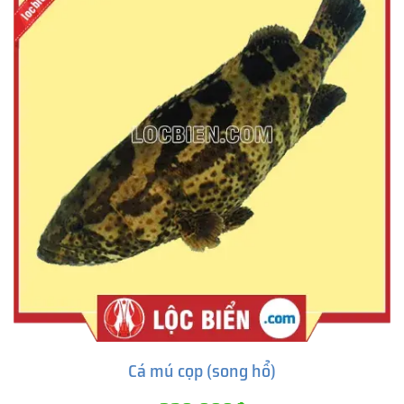
Cá mú cọp (song hổ)