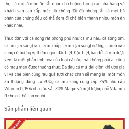
thụ. cá mú là món ăn rất được ưa chuộng trong các nhà hàng và
khách sạn cao cấp, mặc dù chúng đắt đỏ nhưng tất cả mọi bộ
phận của chúng đều có thể đem đi chế biến thành nhiều món ăn
khác nhau.
Thực đơn với cá song rất phong phú như cá mú nấu, cá song om,
cá mú (cá song) rán, cá mú hấp, cá mú (cá song) nướng, ... món nào
cũng có hương vị thơm ngon đặc biệt. Đặc biệt, bao tử cá mú được
xem là một phần tinh hoa của loại cá này mà không phải ai cũng
có may mắn được thưởng thức. Dạ dày cá mú dai giòn khi ướp gia
vị và chế biến cùng rau quả tươi chắc chắn sẽ mang lại một món
ăn thượng đẳng. Cứ 200g cá mú sống cung cấp 25% nhu cầu
Vitamin D, 15% nhu cầu sắt, 20% Magie và một lượng nhỏ Vitamin
B cho cơ thể con người.
Sản phẩm liên quan