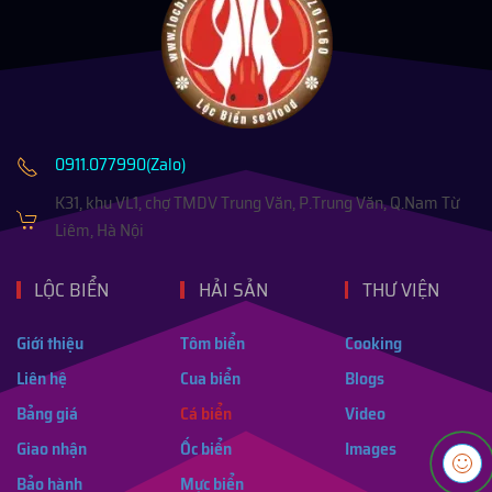
0911.077990(Zalo)
K31, khu VL1, chợ TMDV Trung Văn, P.Trung Văn, Q.Nam Từ
Liêm, Hà Nội
LỘC BIỂN
HẢI SẢN
THƯ VIỆN
Giới thiệu
Tôm biển
Cooking
Liên hệ
Cua biển
Blogs
Bảng giá
Cá biển
Video
Giao nhận
Ốc biển
Images
Bảo hành
Mực biển