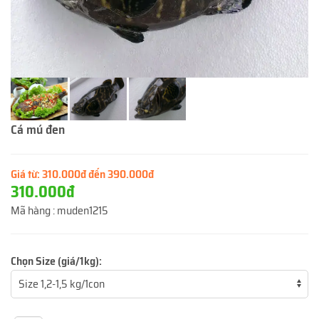
Cá mú đen
Giá từ:
310.000đ đến 390.000đ
310.000đ
Mã hàng :
muden1215
Chọn Size (giá/1kg):