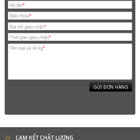
Họ tên
*
Điện thoại
*
Địa chỉ giao nhận
*
Thời gian giao nhận
*
Tên loại và số kg
*
GỬI ĐƠN HÀNG
CAM KẾT CHẤT LƯỢNG