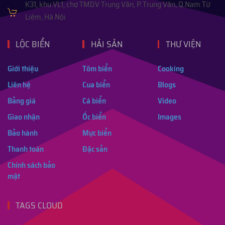
K31, khu VL1, chợ TMDV Trung Văn, P.Trung Văn, Q.Nam Từ
Liêm, Hà Nội
LỘC BIỂN
HẢI SẢN
THƯ VIỆN
Giới thiệu
Tôm biển
Cooking
Liên hệ
Cua biển
Blogs
Bảng giá
Cá biển
Video
Giao nhận
Ốc biển
Images
Bảo hành
Mực biển
Thanh toán
Đặc sản
Chính sách bảo
mật
TAGS CLOUD