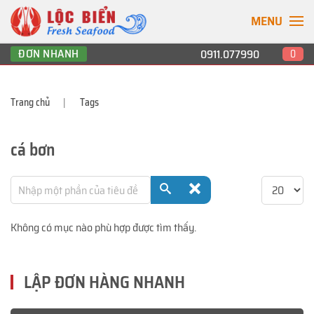
MENU
ĐƠN NHANH
0911.077990
0
Trang chủ
Tags
cá bơn
Nhập một phần của tiêu đề
Hiển thị #
Không có mục nào phù hợp được tìm thấy.
LẬP ĐƠN HÀNG NHANH