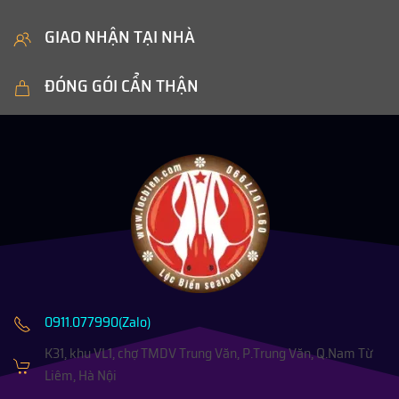
GIAO NHẬN TẠI NHÀ
ĐÓNG GÓI CẨN THẬN
0911.077990(Zalo)
K31, khu VL1, chợ TMDV Trung Văn, P.Trung Văn, Q.Nam Từ
Liêm, Hà Nội