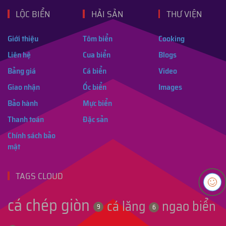
LỘC BIỂN
HẢI SẢN
THƯ VIỆN
Giới thiệu
Tôm biển
Cooking
Liên hệ
Cua biển
Blogs
Bảng giá
Cá biển
Video
Giao nhận
Ốc biển
Images
Bảo hành
Mực biển
Thanh toán
Đặc sản
Chính sách bảo
mật
TAGS CLOUD
cá chép giòn
cá lăng
ngao biển
9
6