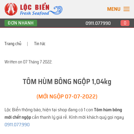
MENU
ĐƠN NHANH
0911.077990
0
Trang chủ
Tin tức
Written on
07 Tháng 7 2022
.
TÔM HÙM BÔNG NGỘP 1,04kg
(MỚI NGỘP 07-07-2022)
Lộc Biển thông báo, hiện tại shop đang có 1 con
Tôm hùm bông
mới chết ngộp
cần thanh lý giá rẻ. Kính mời khách quý gọi ngay
0911.077.990