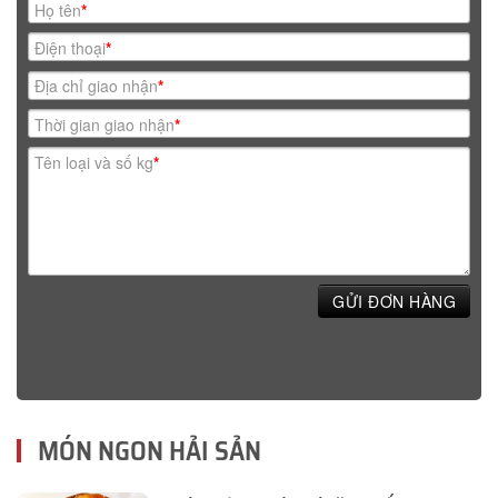
Họ tên
*
Điện thoại
*
Địa chỉ giao nhận
*
Thời gian giao nhận
*
Tên loại và số kg
*
GỬI ĐƠN HÀNG
MÓN NGON HẢI SẢN