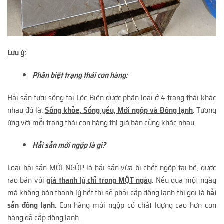
Lưu ý:
Phân biệt trạng thái con hàng:
Hải sản tươi sống tại Lộc Biển được phân loại ở 4 trạng thái khác
nhau đó là:
Sống khỏe, Sống yếu, Mới ngộp và Đông lạnh
. Tương
ứng với mỗi trạng thái con hàng thì giá bán cũng khác nhau.
Hải sản mới ngộp là gì?
Loại hải sản MỚI NGỘP là hải sản vừa bị chết ngộp tại bể, được
rao bán với
giá thanh lý chỉ trong MỘT ngày
. Nếu qua một ngày
mà không bán thanh lý hết thì sẽ phải cấp đông lạnh thì gọi là
hải
sản đông lạnh
. Con hàng mới ngộp có chất lượng cao hơn con
hàng đã cấp đông lạnh.