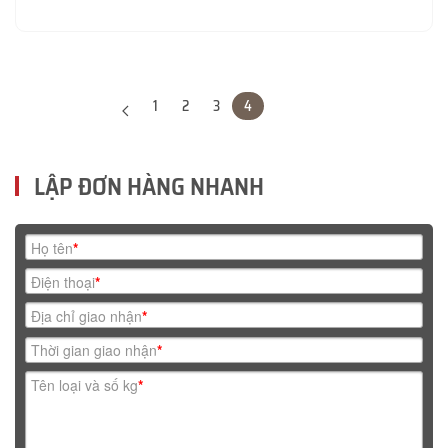
1
2
3
4
LẬP ĐƠN HÀNG NHANH
Họ tên
*
Điện thoại
*
Địa chỉ giao nhận
*
Thời gian giao nhận
*
Tên loại và số kg
*