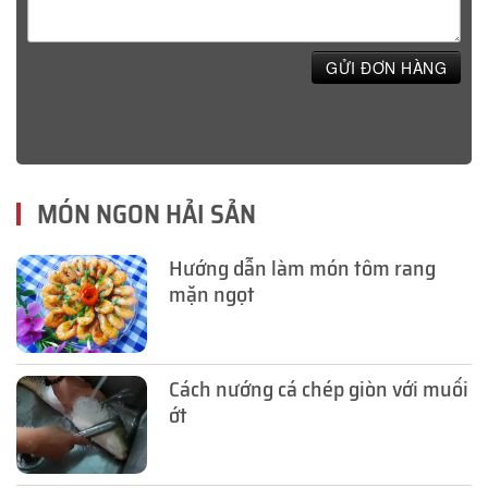
GỬI ĐƠN HÀNG
MÓN NGON HẢI SẢN
Hướng dẫn làm món tôm rang
mặn ngọt
Cách nướng cá chép giòn với muối
ớt