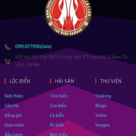
0911.077990(Zalo)
K31, khu VL1, chợ TMDV Trung Văn, P.Trung Văn, Q.Nam Từ
Liêm, Hà Nội
LỘC BIỂN
HẢI SẢN
THƯ VIỆN
Giới thiệu
Tôm biển
Cooking
Liên hệ
Cua biển
Blogs
Bảng giá
Cá biển
Video
Giao nhận
Ốc biển
Images
Bảo hành
Mực biển