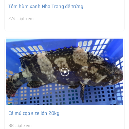
Tôm hùm xanh Nha Trang đẻ trứng
274 Lượt xem
Cá mú cọp size lớn 20kg
88 Lượt xem