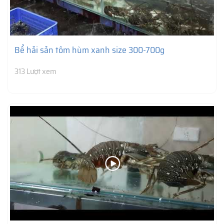
Bể hải sản tôm hùm xanh size 300-700g
313 Lượt xem