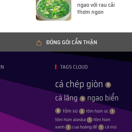
ngao với rau cải
thơm ngon
ĐÓNG GÓI CẨN THẬN
ỆN
TAGS CLOUD
cá chép giòn
9
cá lăng
ngao biển
6
tôm sú
tôm hùm úc
6
2
1
tôm hùm alaska
tôm hùm
1
xanh
cua hoàng đế
cá mú
1
1