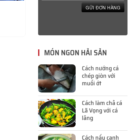
GỬI ĐƠN HÀNG
MÓN NGON HẢI SẢN
Cách nướng cá
chép giòn với
muối ớt
Cách làm chả cá
Lã Vọng với cá
lăng
Cách nấu canh