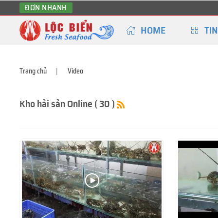
ĐƠN NHANH
HOME
TIN
Trang chủ
Video
Kho hải sản Online ( 30 )