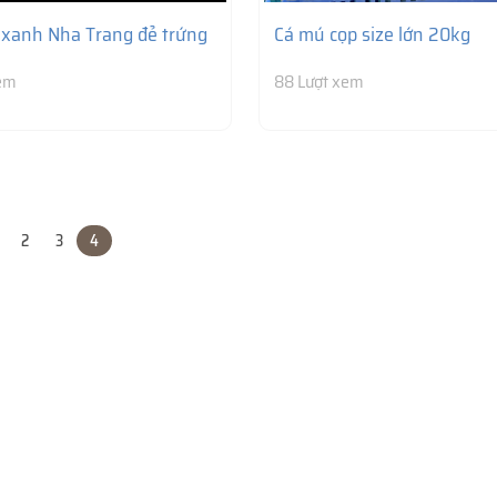
xanh Nha Trang đẻ trứng
Cá mú cọp size lớn 20kg
xem
88 Lượt xem
2
3
4