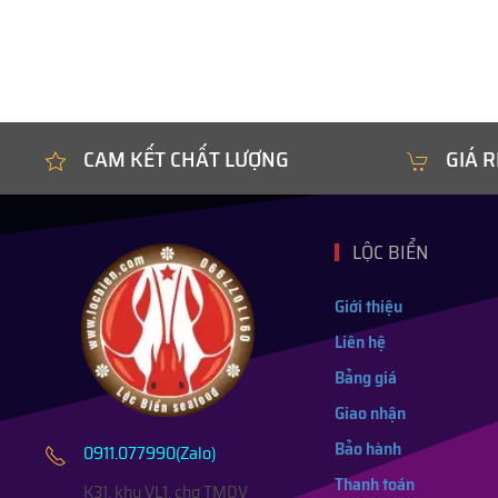
CAM KẾT CHẤT LƯỢNG
GIÁ R
LỘC BIỂN
Giới thiệu
Liên hệ
Bảng giá
Giao nhận
Bảo hành
0911.077990(Zalo)
Thanh toán
K31, khu VL1, chợ TMDV