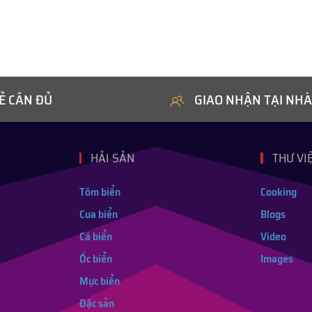
Ẻ CÂN ĐỦ
GIAO NHẬN TẠI NHÀ
HẢI SẢN
THƯ VI
Tôm biển
Cooking
Cua biển
Blogs
Cá biển
Video
Ốc biển
Images
Mực biển
Đặc sản