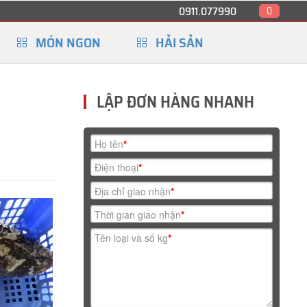
0911.077990
0
MÓN NGON
HẢI SẢN
LẬP ĐƠN HÀNG NHANH
Họ tên
*
Điện thoại
*
Địa chỉ giao nhận
*
Thời gian giao nhận
*
Tên loại và số kg
*