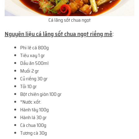
Cá lăng sốt chua ngọt
Nguyên liệu cá lăng sốt chua ngọt riềng mẻ
:
Phi lê cá 800g
Tiêu xay 1 gr
Dầu ăn 500ml
Muối 2 gr
Củ riềng 30 gr
Tỏi 10 gr
Bột chiên giòn 100 gr
*Nước xốt:
Hành tây 100g
Hành lá 30 gr
Cà chua 100g
Tương cà 30g