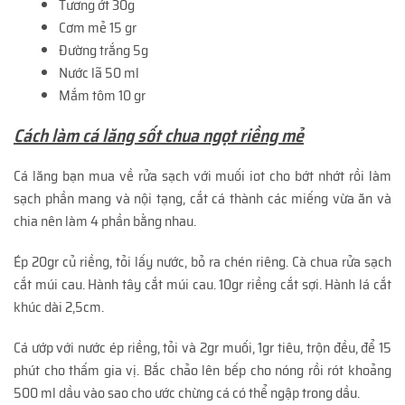
Tương ớt 30g
Cơm mẻ 15 gr
Đường trắng 5g
Nước lã 50 ml
Mắm tôm 10 gr
Cách làm cá lăng sốt chua ngọt riềng mẻ
Cá lăng bạn mua về rửa sạch với muối iot cho bớt nhớt rồi làm
sạch phần mang và nội tạng, cắt cá thành các miếng vừa ăn và
chia nên làm 4 phần bằng nhau.
Ép 20gr củ riềng, tỏi lấy nước, bỏ ra chén riêng. Cà chua rửa sạch
cắt múi cau. Hành tây cắt múi cau. 10gr riềng cắt sợi. Hành lá cắt
khúc dài 2,5cm.
Cá ướp với nước ép riềng, tỏi và 2gr muối, 1gr tiêu, trộn đều, để 15
phút cho thấm gia vị. Bắc chảo lên bếp cho nóng rồi rót khoảng
500 ml dầu vào sao cho ước chừng cá có thể ngập trong dầu.