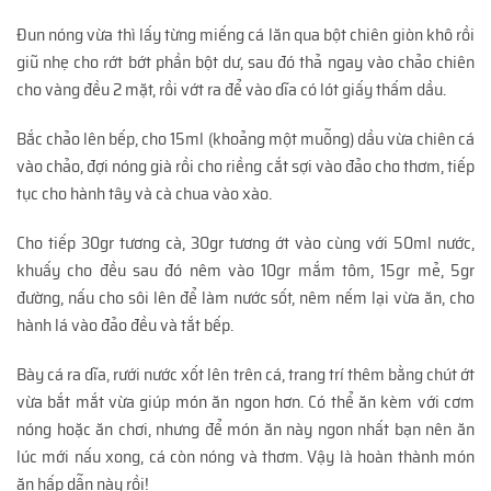
Đun nóng vừa thì lấy từng miếng cá lăn qua bột chiên giòn khô rồi
giũ nhẹ cho rớt bớt phần bột dư, sau đó thả ngay vào chảo chiên
cho vàng đều 2 mặt, rồi vớt ra để vào dĩa có lót giấy thấm dầu.
Bắc chảo lên bếp, cho 15ml (khoảng một muỗng) dầu vừa chiên cá
vào chảo, đợi nóng già rồi cho riềng cắt sợi vào đảo cho thơm, tiếp
tục cho hành tây và cà chua vào xào.
Cho tiếp 30gr tương cà, 30gr tương ớt vào cùng với 50ml nước,
khuấy cho đều sau đó nêm vào 10gr mắm tôm, 15gr mẻ, 5gr
đường, nấu cho sôi lên để làm nước sốt, nêm nếm lại vừa ăn, cho
hành lá vào đảo đều và tắt bếp.
Bày cá ra dĩa, rưới nước xốt lên trên cá, trang trí thêm bằng chút ớt
vừa bắt mắt vừa giúp món ăn ngon hơn. Có thể ăn kèm với cơm
nóng hoặc ăn chơi, nhưng để món ăn này ngon nhất bạn nên ăn
lúc mới nấu xong, cá còn nóng và thơm. Vậy là hoàn thành món
ăn hấp dẫn này rồi!