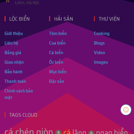
Liêm, Hà Nội
LỘC BIỂN
HẢI SẢN
THƯ VIỆN
Giới thiệu
Tôm biển
Cooking
Liên hệ
Cua biển
Blogs
Bảng giá
Cá biển
Video
Giao nhận
Ốc biển
Images
Bảo hành
Mực biển
Thanh toán
Đặc sản
Chính sách bảo
mật
TAGS CLOUD
cá chép giòn
cá lăng
ngao biển
9
6