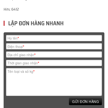
Hits: 6412
LẬP ĐƠN HÀNG NHANH
Họ tên
*
Điện thoại
*
Địa chỉ giao nhận
*
Thời gian giao nhận
*
Tên loại và số kg
*
GỬI ĐƠN HÀNG