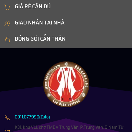
GIÁ RẺ CÂN ĐỦ
GIAO NHẬN TẠI NHÀ
ĐÓNG GÓI CẨN THẬN
0911.077990(Zalo)
K31, khu VL1, chợ TMDV Trung Văn, P.Trung Văn, Q.Nam Từ