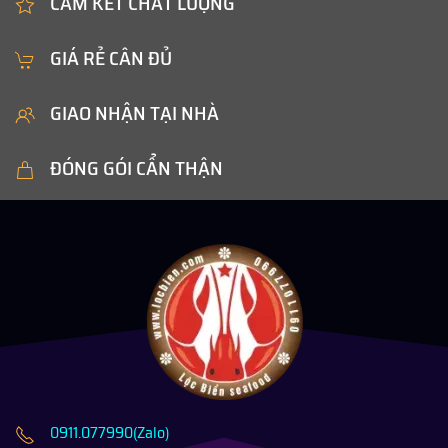
CAM KẾT CHẤT LƯỢNG
GIÁ RẺ CÂN ĐỦ
GIAO NHẬN TẠI NHÀ
ĐÓNG GÓI CẨN THẬN
0911.077990(Zalo)