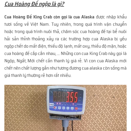
Cua Hoàng Đế ngộp là gì?
Cua Hoàng Đế King Crab còn gọi là cua Alaska
được nhập khẩu
tươi sống về Việt Nam. Tuy nhiên, trong quá trình vận chuyển
hoặc trong quá trình nuôi thả, chăm sóc cua hoàng đế tại bể nuôi
hải sản thỉnh thoảng xảy ra các trường hợp cua Alaska bị yếu
ngộp chết do mất điện, thiếu độ lạnh, mất oxy, thiếu độ mặn, hoặc
cua hoàng đế cắp cắn nhau, ... Những con cua King Crab này gọi là
Ngộp, Ngất, Mới chết cần thanh lý giá rẻ. Vì con cua Alaska mới
chết nên chất lượng gần như tương đương cua alaska còn sống mà
giá thanh lý thường rẻ hơn rất nhiều.