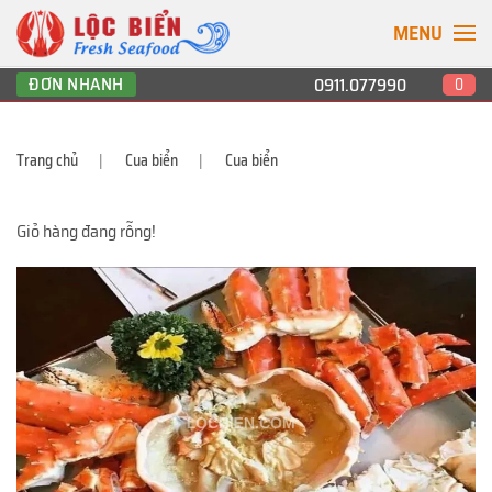
MENU
ĐƠN NHANH
0911.077990
0
Trang chủ
Cua biển
Cua biển
Giỏ hàng đang rỗng!