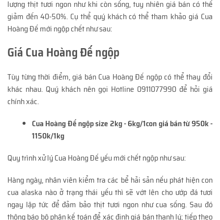
lượng thịt tươi ngon như khi còn sống, tuy nhiên giá bán có thể
giảm đến 40-50%. Cụ thể quý khách có thể tham khảo giá Cua
Hoàng Đế mới ngộp chết như sau:
Giá Cua Hoàng Đế ngộp
Tùy từng thời điểm, giá bán Cua Hoàng Đế ngộp có thể thay đổi
khác nhau. Quý khách nên gọi Hotline 0911077990 để hỏi giá
chính xác.
Cua Hoàng Đế ngộp size 2kg - 6kg/1con giá bán từ 950k -
1150k/1kg
Quy trình xử lý Cua Hoàng Đế yếu mới chết ngộp như sau:
Hàng ngày, nhân viên kiểm tra các bể hải sản nếu phát hiện con
cua alaska nào ở trạng thái yếu thì sẽ vớt lên cho ướp đá tươi
ngay lập tức để đảm bảo thịt tươi ngon như cua sống. Sau đó
thông báo bộ phận kế toán để xác định giá bán thanh lý; tiếp theo