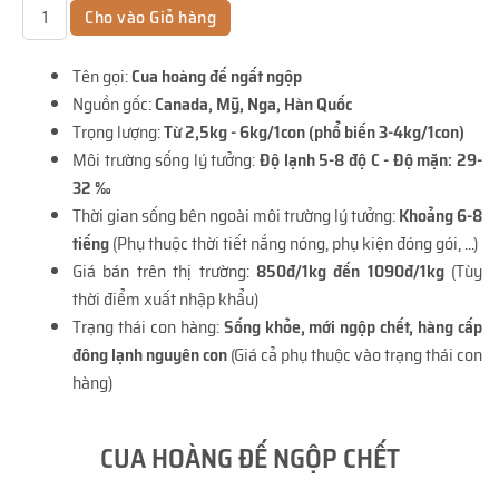
Tên gọi:
Cua hoàng đế ngất ngộp
Nguồn gốc:
Canada, Mỹ, Nga, Hàn Quốc
Trọng lượng:
Từ 2,5kg - 6kg/1con (phổ biến 3-4kg/1con)
Môi trường sống lý tưởng:
Độ lạnh 5-8 độ C - Độ mặn: 29-
32 ‰
Thời gian sống bên ngoài môi trường lý tưởng:
Khoảng 6-8
tiếng
(Phụ thuộc thời tiết nắng nóng, phụ kiện đóng gói, ...)
Giá bán trên thị trường:
850đ/1kg đến 1090đ/1kg
(Tùy
thời điểm xuất nhập khẩu)
Trạng thái con hàng:
Sống khỏe, mới ngộp chết, hàng cấp
đông lạnh nguyên con
(Giá cả phụ thuộc vào trạng thái con
hàng)
CUA HOÀNG ĐẾ NGỘP CHẾT