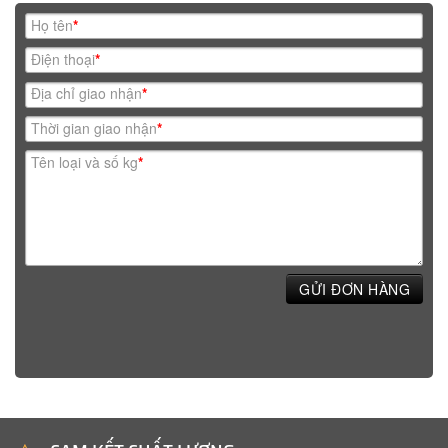
Họ tên
*
Điện thoại
*
Địa chỉ giao nhận
*
Thời gian giao nhận
*
Tên loại và số kg
*
GỬI ĐƠN HÀNG