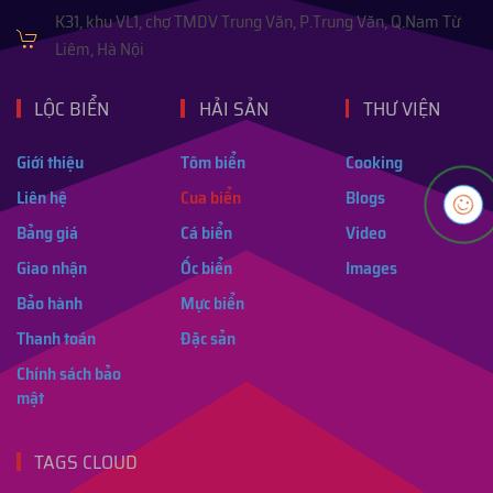
K31, khu VL1, chợ TMDV Trung Văn, P.Trung Văn, Q.Nam Từ
Liêm, Hà Nội
LỘC BIỂN
HẢI SẢN
THƯ VIỆN
Giới thiệu
Tôm biển
Cooking
Liên hệ
Cua biển
Blogs
Bảng giá
Cá biển
Video
Giao nhận
Ốc biển
Images
Bảo hành
Mực biển
Thanh toán
Đặc sản
Chính sách bảo
mật
TAGS CLOUD