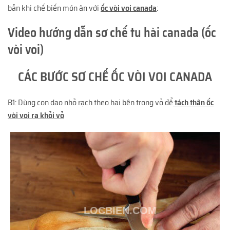
bản khi chế biến món ăn với
ốc vòi voi canada
:
Video hướng dẫn sơ chế tu hài canada (ốc
vòi voi)
CÁC BƯỚC SƠ CHẾ ỐC VÒI VOI CANADA
B1: Dùng con dao nhỏ rạch theo hai bên trong vỏ để
tách thân ốc
vòi voi ra khỏi vỏ