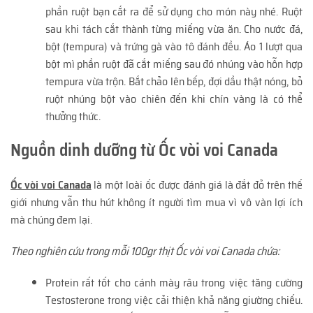
phần ruột bạn cắt ra để sử dụng cho món này nhé. Ruột
sau khi tách cắt thành từng miếng vừa ăn. Cho nước đá,
bột (tempura) và trứng gà vào tô đánh đều. Áo 1 lượt qua
bột mì phần ruột đã cắt miếng sau đó nhúng vào hỗn hợp
tempura vừa trộn. Bắt chảo lên bếp, đợi dầu thật nóng, bỏ
ruột nhúng bột vào chiên đến khi chín vàng là có thể
thưởng thức.
Nguồn dinh dưỡng từ Ốc vòi voi Canada
Ốc vòi voi Canada
là một loài ốc được đánh giá là đắt đỏ trên thế
giới nhưng vẫn thu hút không ít người tìm mua vì vô vàn lợi ích
mà chúng đem lại.
Theo nghiên cứu trong mỗi 100gr thịt Ốc vòi voi Canada chứa:
Protein rất tốt cho cánh mày râu trong việc tăng cường
Testosterone trong việc cải thiện khả năng giường chiếu.