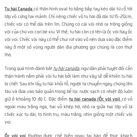
Tu hài Canada
có thân hình oval to bằng bắp tay kéo dài từ cổ tới
lớp vỏ cứng hai mảnh. Chỉ riêng chiếc vỏ tu hài đã dài từ 15-20cm,
chiếc vòi có thể dài trên 1m. Chúng có cái vòi nhô ra trông giống
vòi của chú voi con bé xíu. Vì thế, tu hài còn có tên là ốc vòi hay ốc
vòi voi. Chiếc vòi này có thể chui rút vào vỏ nên dựa vào đặc điểm
này ở một số vùng người dân địa phương gọi chúng là con thụt
thò.
Trong quá trình đánh bắt
tu hài canada
, ngư dân phải tuyệt đối cẩn
thận tránh nắm phải vòi tu hài bởi làm như vậy sẽ dễ khiến tu hài
bị chết. Sau khi lấy tu hài khỏi tổ, người ta chuyển ngay chúng lên
tàu và đưa vào bảo quản trong bể lọc nước sạch có nhiệt độ luôn
giữ ở khoảng 10 độ C. Đặc điểm
tu hài canada (Ốc vòi voi)
có vỏ
ngoài màu trắng ngà, hai vỏ khép hờ, nhô ra giữa hai lớp vỏ là
chiếc xúc tu dài, to hình trụ, màu trắng, nhìn giống một chiếc vòi
voi.
Ốc vòi voi
thường được chế biến ngay tại bàn để thực khách