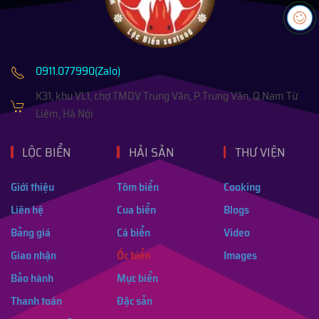
0911.077990(Zalo)
K31, khu VL1, chợ TMDV Trung Văn, P.Trung Văn, Q.Nam Từ
Liêm, Hà Nội
LỘC BIỂN
HẢI SẢN
THƯ VIỆN
Giới thiệu
Tôm biển
Cooking
Liên hệ
Cua biển
Blogs
Bảng giá
Cá biển
Video
Giao nhận
Ốc biển
Images
Bảo hành
Mực biển
Thanh toán
Đặc sản