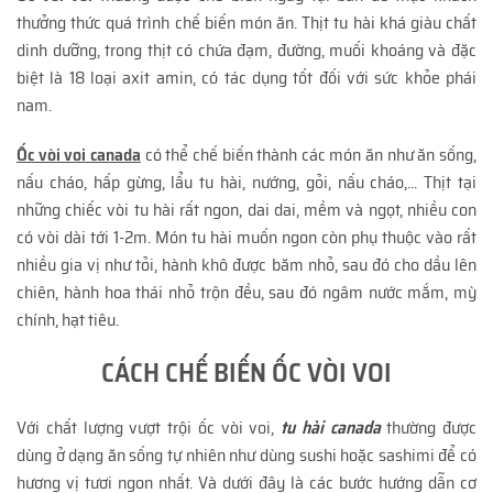
thưởng thức quá trình chế biến món ăn. Thịt tu hài khá giàu chất
dinh dưỡng, trong thịt có chứa đạm, đường, muối khoáng và đặc
biệt là 18 loại axit amin, có tác dụng tốt đối với sức khỏe phái
nam.
Ốc vòi voi canada
có thể chế biến thành các món ăn như ăn sống,
nấu cháo, hấp gừng, lẩu tu hài, nướng, gỏi, nấu cháo,... Thịt tại
những chiếc vòi tu hài rất ngon, dai dai, mềm và ngọt, nhiều con
có vòi dài tới 1-2m. Món tu hài muốn ngon còn phụ thuộc vào rất
nhiều gia vị như tỏi, hành khô được băm nhỏ, sau đó cho dầu lên
chiên, hành hoa thái nhỏ trộn đều, sau đó ngâm nước mắm, mỳ
chính, hạt tiêu.
CÁCH CHẾ BIẾN ỐC VÒI VOI
Với chất lượng vượt trội ốc vòi voi,
tu hài canada
thường được
dùng ở dạng ăn sống tự nhiên như dùng sushi hoặc sashimi để có
hương vị tươi ngon nhất. Và dưới đây là các bước hướng dẫn cơ