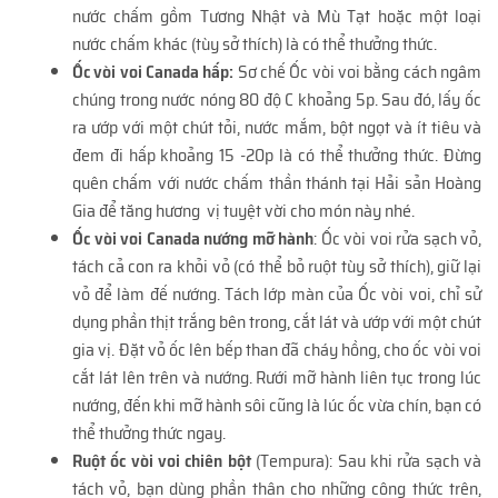
nước chấm gồm Tương Nhật và Mù Tạt hoặc một loại
nước chấm khác (tùy sở thích) là có thể thưởng thức.
Ốc vòi voi Canada hấp:
Sơ chế Ốc vòi voi bằng cách ngâm
chúng trong nước nóng 80 độ C khoảng 5p. Sau đó, lấy ốc
ra ướp với một chút tỏi, nước mắm, bột ngọt và ít tiêu và
đem đi hấp khoảng 15 -20p là có thể thưởng thức. Đừng
quên chấm với nước chấm thần thánh tại Hải sản Hoàng
Gia để tăng hương vị tuyệt vời cho món này nhé.
Ốc vòi voi Canada nướng mỡ hành
: Ốc vòi voi rửa sạch vỏ,
tách cả con ra khỏi vỏ (có thể bỏ ruột tùy sở thích), giữ lại
vỏ để làm đế nướng. Tách lớp màn của Ốc vòi voi, chỉ sử
dụng phần thịt trắng bên trong, cắt lát và ướp với một chút
gia vị. Đặt vỏ ốc lên bếp than đã cháy hồng, cho ốc vòi voi
cắt lát lên trên và nướng. Rưới mỡ hành liên tục trong lúc
nướng, đến khi mỡ hành sôi cũng là lúc ốc vừa chín, bạn có
thể thưởng thức ngay.
Ruột ốc vòi voi chiên bột
(Tempura): Sau khi rửa sạch và
tách vỏ, bạn dùng phần thân cho những công thức trên,