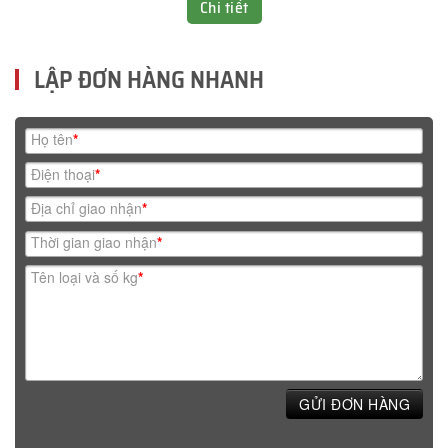
Chi tiết
LẬP ĐƠN HÀNG NHANH
Họ tên
*
Điện thoại
*
Địa chỉ giao nhận
*
Thời gian giao nhận
*
Tên loại và số kg
*
GỬI ĐƠN HÀNG