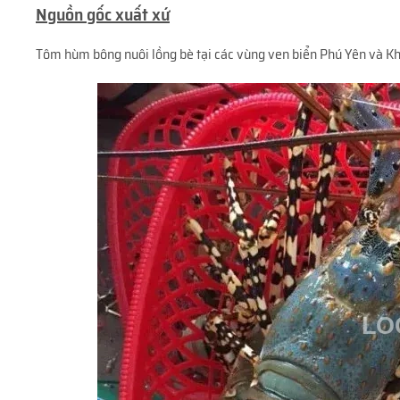
Nguồn gốc xuất xứ
Tôm hùm bông nuôi lồng bè tại các vùng ven biển Phú Yên và K