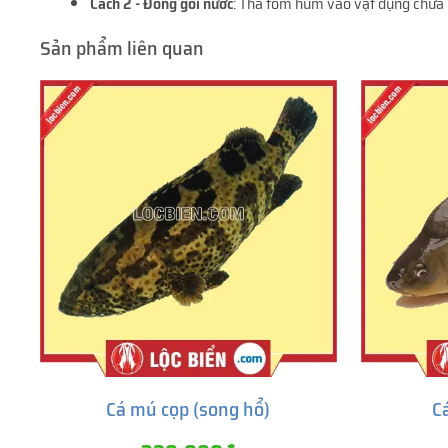
Cách 2 - Đóng gói nước
: Thả tôm hùm vào vật dụng chứa 
Sản phẩm liên quan
Cá mú cọp (song hổ)
C