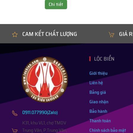
Chi tiết
CAM KẾT CHẤT LƯỢNG
GIÁ R
LỘC BIỂN
Giới thiệu
Liên hệ
Bảng giá
Giao nhận
Bảo hành
0911.077990(Zalo)
Thanh toán
K31, khu VL1, chợ TMDV
Trung Văn, P.Trung Văn,
Chính sách bảo mật