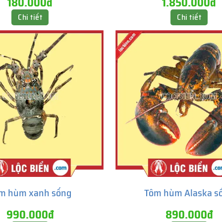
180.000đ
1.850.000đ
Chi tiết
Chi tiết
m hùm xanh sống
Tôm hùm Alaska s
990.000đ
890.000đ