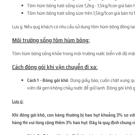
Tôm hùm bông tươi sống size 1,2kg - 1,5kg/1con giá bán 
Tôm hùm bông tươi sống size trên 1,5kg/1con giá bán từ
Lưu ý: Nếu quý khách có nhu cầu sử dụng tôm hùm bông đông lạnh
Môi trường sống tôm hùm bông:
Tôm hùm bông sống khỏe trong môi trường nước biển với độ mặn t
Cách đóng gói khi vận chuyển đi xa:
Cách 1 - Đóng gói khô
: Dùng giấy báo, cuốn chặt xung q
viên đá gen không chảy nước để giữ lạnh. Đóng gói khô 
Lưu ý:
Khi đóng gói khô, con hàng thường bị hao hụt khoảng 3% so với 
hàng thì vui lòng cộng thêm 3% hao hụt. Đây là quy định chung c