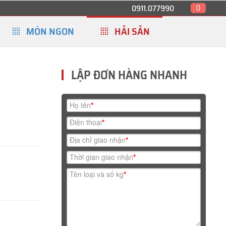
0911.077990
0
MÓN NGON
HẢI SẢN
LẬP ĐƠN HÀNG NHANH
Họ tên
*
Điện thoại
*
Địa chỉ giao nhận
*
Thời gian giao nhận
*
9
Tên loại và số kg
*