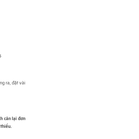
.
g ra, đặt vài
h cân lại đơn
thiếu.