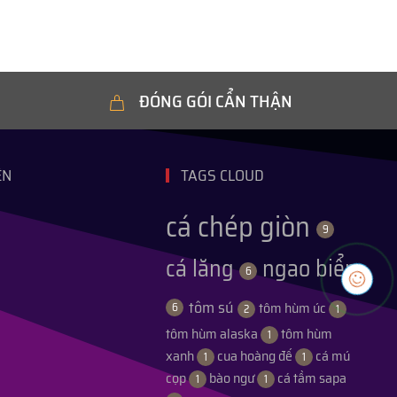
ĐÓNG GÓI CẨN THẬN
ỆN
TAGS CLOUD
cá chép giòn
9
cá lăng
ngao biển
6
tôm sú
tôm hùm úc
6
2
1
tôm hùm alaska
tôm hùm
1
xanh
cua hoàng đế
cá mú
1
1
cọp
bào ngư
cá tầm sapa
1
1