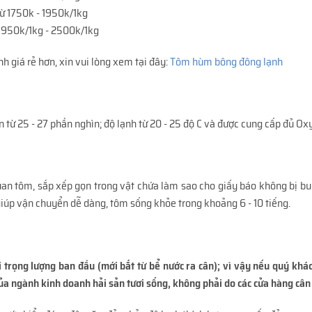
từ 1750k - 1950k/1kg
 1950k/1kg - 2500k/1kg
 giá rẻ hơn, xin vui lòng xem tại đây:
Tôm hùm bông đông lạnh
ừ 25 - 27 phần nghìn; độ lạnh từ 20 - 25 độ C và được cung cấp đủ Oxy
uan tôm, sắp xếp gọn trong vật chứa làm sao cho giấy báo không bị bun
giúp vận chuyển dễ dàng, tôm sống khỏe trong khoảng 6 - 10 tiếng.
trọng lượng ban đầu (mới bắt từ bể nước ra cân); vì vậy nếu quý khác
ủa ngành kinh doanh hải sản tươi sống, không phải do các cửa hàng cân 