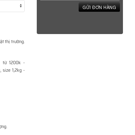
GỬI ĐƠN HÀNG
t thị trường.
 từ 1200k -
 size 1,2kg -
ợng.