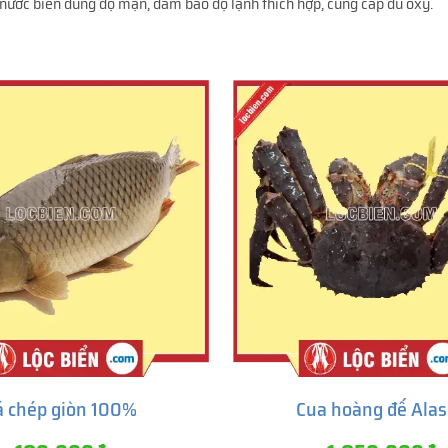
nước biển đúng độ mặn, đảm bảo độ lạnh thích hợp, cung cấp đủ oxy.
á chép giòn 100%
Cua hoàng đế Ala