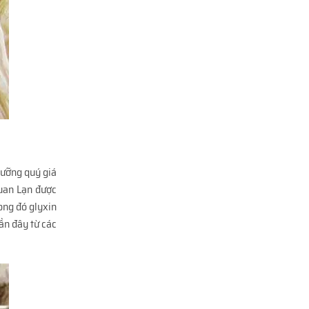
dưỡng quý giá
Quan Lạn được
rong đó glyxin
ần đây từ các