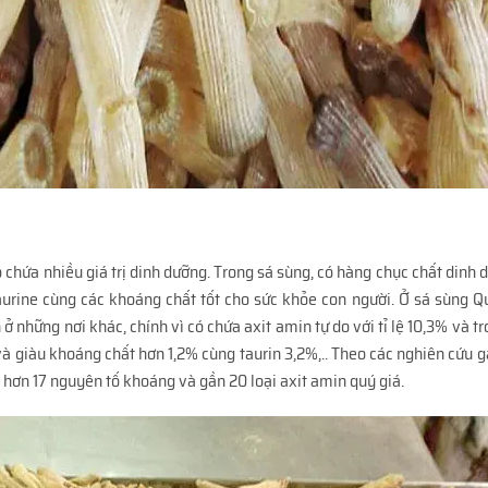
 chứa nhiều giá trị dinh dưỡng. Trong sá sùng, có hàng chục chất dinh 
 taurine cùng các khoáng chất tốt cho sức khỏe con người. Ở sá sùng 
ở những nơi khác, chính vì có chứa axit amin tự do với tỉ lệ 10,3% và t
à giàu khoáng chất hơn 1,2% cùng taurin 3,2%,.. Theo các nghiên cứu g
a hơn 17 nguyên tố khoáng và gần 20 loại axit amin quý giá.