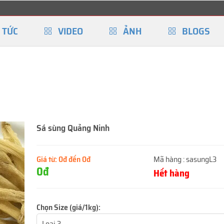
 TỨC
VIDEO
ẢNH
BLOGS
Sá sùng Quảng Ninh
Giá từ:
0đ đến 0đ
Mã hàng :
sasungL3
0đ
Hết hàng
Chọn Size (giá/1kg):