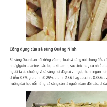
Công dụng của sá sùng Quảng Ninh
Sá sùng Quan Lạn nói riêng và mọi loại sá sùng nói chung đều có
như glyxin, alanine, các loại axit amin, succinic hay có nhiều
người ta ưa chuộng vì sá sùng nơi đây có vị ngọt, thanh ngon hơn 
chiếm 3,2%, glutamin 0,25%, alanin 2,5% hay succinic 0,35%,.. v
trường đại học nổi tiếng, sá sùng còn là nguồn đạm dồi dào, chứ