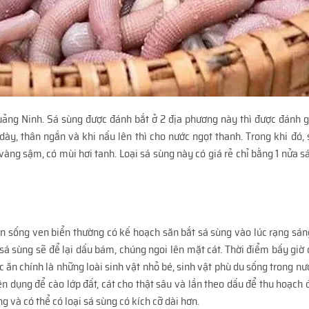
uảng Ninh. Sá sùng được đánh bắt ở 2 địa phương này thì được đánh g
ày, thân ngắn và khi nấu lên thì cho nước ngọt thanh.
Trong khi đó,
vàng sậm, có mùi hơi tanh. Loại sá sùng này có giá rẻ chỉ bằng 1 nửa 
n sống ven biển thường có kế hoạch săn bắt sá sùng vào lúc rạng sáng
sá sùng sẽ để lại dấu bám, chúng ngoi lên mặt cát. Thời điểm bấy giờ 
ức ăn chính là những loài sinh vật nhỏ bé, sinh vật phù du sống trong n
 dụng để cào lớp đất, cát cho thật sâu và lần theo dấu để thu hoạch 
g và có thể có loại sá sùng có kích cỡ dài hơn.