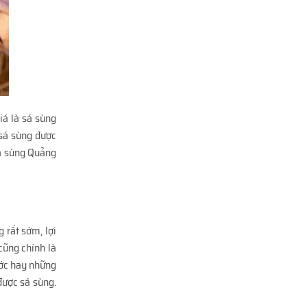
iá là sá sùng
 sá sùng được
sá sùng Quảng
 rất sớm, lợi
cũng chính là
ước hay những
được sá sùng.