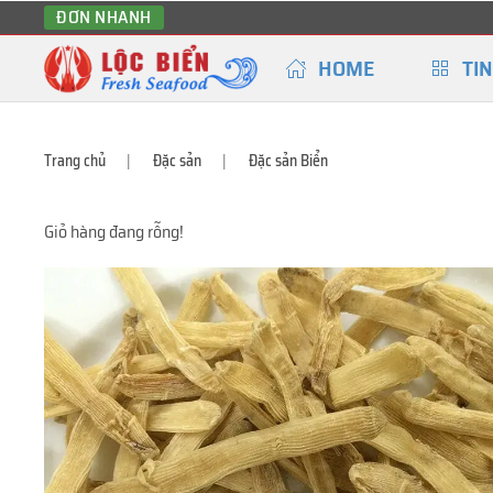
ĐƠN NHANH
HOME
TIN
Trang chủ
Đặc sản
Đặc sản Biển
Giỏ hàng đang rỗng!