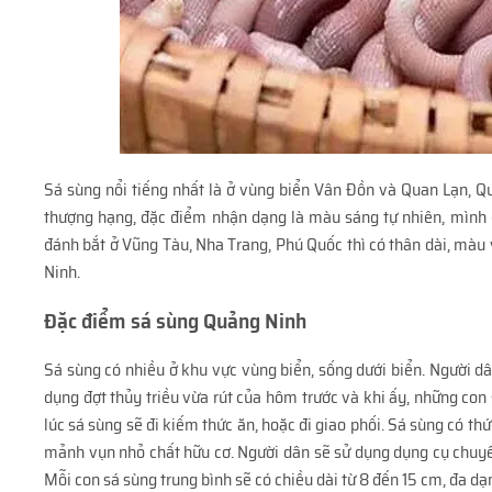
Sá sùng nổi tiếng nhất là ở vùng biển Vân Đồn và Quan Lạn, Q
thượng hạng, đặc điểm nhận dạng là màu sáng tự nhiên, mình d
đánh bắt ở Vũng Tàu, Nha Trang, Phú Quốc thì có thân dài, màu 
Ninh.
Đặc điểm sá sùng Quảng Ninh
Sá sùng có nhiều ở khu vực vùng biển, sống dưới biển. Người dâ
dụng đợt thủy triều vừa rút của hôm trước và khi ấy, những con 
lúc sá sùng sẽ đi kiếm thức ăn, hoặc đi giao phối. Sá sùng có th
mảnh vụn nhỏ chất hữu cơ. Người dân sẽ sử dụng dụng cụ chuyên
Mỗi con sá sùng trung bình sẽ có chiều dài từ 8 đến 15 cm, đa dạn