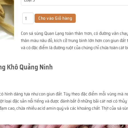
Con sá sùng Quan Lạng toàn thân trơn, có đường vân chạ
thân màu nâu đỏ, kích cỡ trung bình lớn hơn con giun đất
và có đặc điểm là đường ruột của chúng chỉ chứa toàn cát b
ng Khô Quảng Ninh
, có hình dáng tựa như con giun đất. Tùy theo đặc điểm mỗi vùng mà n
t loại đặc sản nổi tiếng và được đánh bắt ở những bãi cát nơi có thủy t
đạm cao, chứa nhiều acid amin quý và các khoáng chất. Thịt của sá sùn