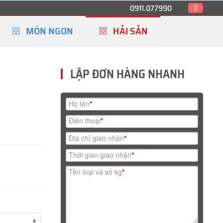
0911.077990
0
MÓN NGON
HẢI SẢN
LẬP ĐƠN HÀNG NHANH
Họ tên
*
Điện thoại
*
Địa chỉ giao nhận
*
Thời gian giao nhận
*
Tên loại và số kg
*