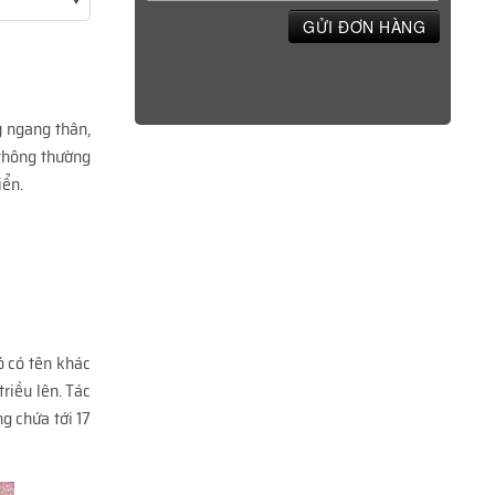
GỬI ĐƠN HÀNG
y ngang thân,
 thông thường
iển.
ó có tên khác
riều lên. Tác
g chứa tới 17