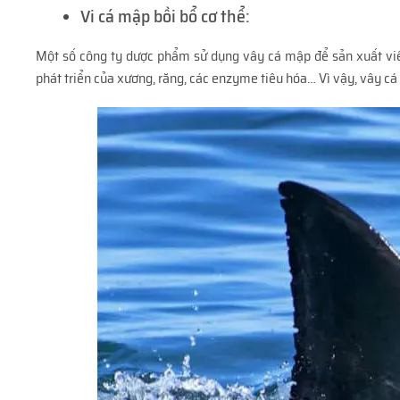
Vi cá mập bồi bổ cơ thể:
Một số công ty dược phẩm sử dụng vây cá mập để sản xuất viên
phát triển của xương, răng, các enzyme tiêu hóa… Vì vậy, vây cá