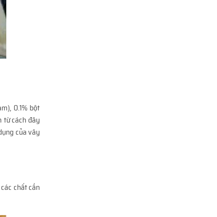
m), 0.1% bột
m từ cách đây
 dụng của vây
 các chất cần