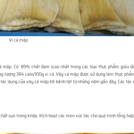
Vi cá mập
á mập. Có 89% chất đạm (cao nhất trong các loại thực phẩm giàu đạ
ăng lượng 384 calo/100g vi cá. Vây cá mập được sử dụng làm thực phẩ
ác dụng của vây cá mập tới bệnh tật từ những năm gần đây. Các tác
chất sụn trong khớp. Kích hoạt các men xúc tác cho quá trình tổng hợp