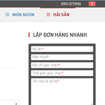
0911.077990
0
MÓN NGON
HẢI SẢN
LẬP ĐƠN HÀNG NHANH
Họ tên
*
Điện thoại
*
Địa chỉ giao nhận
*
Thời gian giao nhận
*
Tên loại và số kg
*