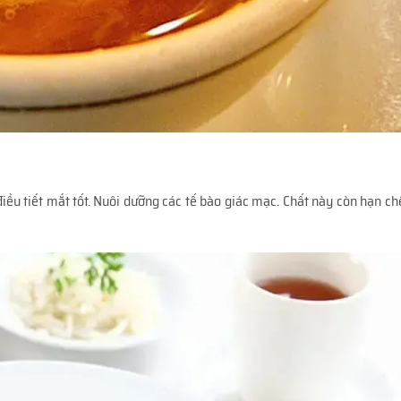
iều tiết mắt tốt. Nuôi dưỡng các tế bào giác mạc. Chất này còn hạn ch