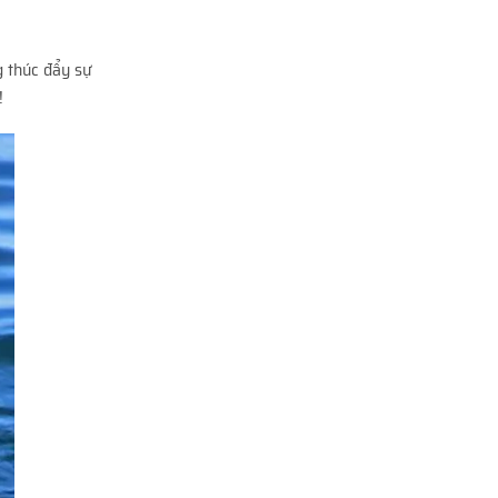
g thúc đẩy sự
!