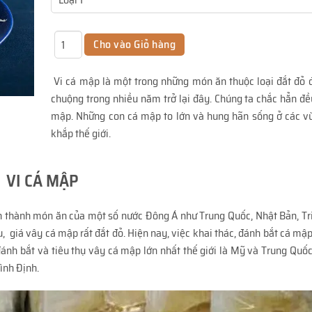
Vi cá mập là một trong những món ăn thuộc loại đắt đỏ 
chuộng trong nhiều năm trở lại đây. Chúng ta chắc hẳn đề
mập. Những con cá mập to lớn và hung hãn sống ở các vù
khắp thế giới.
VI CÁ MẬP
n thành món ăn của một số nước Đông Á như Trung Quốc, Nhật Bản, Tri
giá vây cá mập rất đắt đỏ. Hiện nay, việc khai thác, đánh bắt cá mập
ánh bắt và tiêu thụ vây cá mập lớn nhất thế giới là Mỹ và Trung Quố
ình Định.