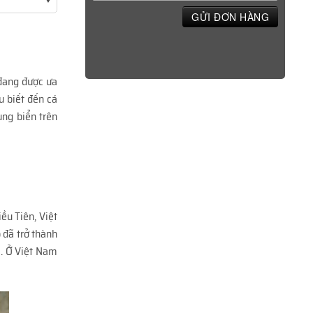
GỬI ĐƠN HÀNG
đang được ưa
u biết đến cá
ng biển trên
ều Tiên, Việt
 đã trở thành
c. Ở Việt Nam