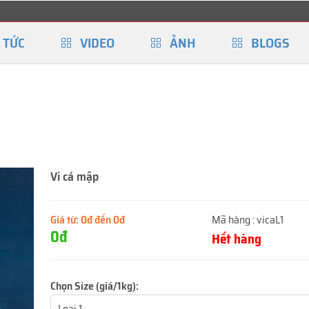
 TỨC
VIDEO
ẢNH
BLOGS
Vi cá mập
Giá từ:
0đ đến 0đ
Mã hàng :
vicaL1
0đ
Hết hàng
Chọn Size (giá/1kg):