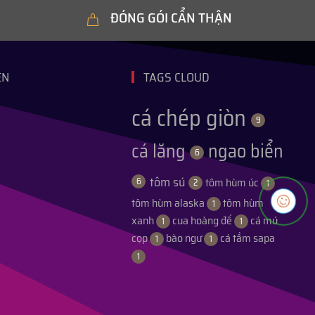
ĐÓNG GÓI CẨN THẬN
ỆN
TAGS CLOUD
cá chép giòn
9
cá lăng
ngao biển
6
tôm sú
tôm hùm úc
6
2
1
tôm hùm alaska
tôm hùm
1
xanh
cua hoàng đế
cá mú
1
1
cọp
bào ngư
cá tầm sapa
1
1
1