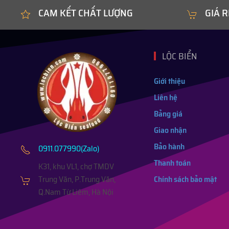
CAM KẾT CHẤT LƯỢNG
GIÁ R
LỘC BIỂN
Giới thiệu
Liên hệ
Bảng giá
Giao nhận
Bảo hành
0911.077990(Zalo)
Thanh toán
K31, khu VL1, chợ TMDV
Trung Văn, P.Trung Văn,
Chính sách bảo mật
Q.Nam Từ Liêm, Hà Nội