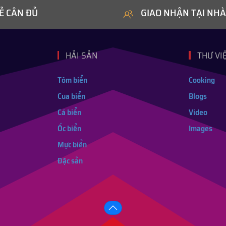
Ẻ CÂN ĐỦ
GIAO NHẬN TẠI NHÀ
HẢI SẢN
THƯ VI
Tôm biển
Cooking
Cua biển
Blogs
Cá biển
Video
Ốc biển
Images
Mực biển
Đặc sản