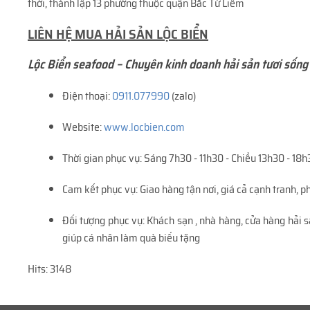
thời, thành lập 13 phường thuộc quận Bắc Từ Liêm
LIÊN HỆ MUA HẢI SẢN LỘC BIỂN
Lộc Biển seafood – Chuyên kinh doanh hải sản tươi sống
Điện thoại:
0911.077990
(zalo)
Website:
www.locbien.com
Thời gian phục vụ: Sáng 7h30 - 11h30 - Chiều 13h30 - 18
Cam kết phục vụ: Giao hàng tận nơi, giá cả cạnh tranh, ph
Đối tượng phục vụ: Khách sạn , nhà hàng, cửa hàng hải sả
giúp cá nhân làm quà biếu tặng
Hits: 3148