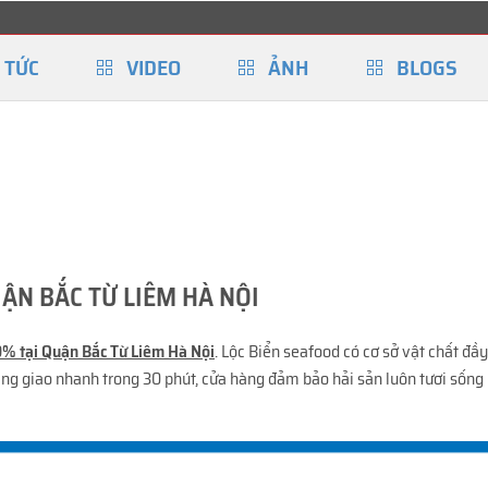
 TỨC
VIDEO
ẢNH
BLOGS
ẬN BẮC TỪ LIÊM HÀ NỘI
0% tại Quận Bắc Từ Liêm Hà Nội
. Lộc Biển seafood có cơ sở vật chất đ
ng giao nhanh trong 30 phút, cửa hàng đảm bảo hải sản luôn tươi sống 