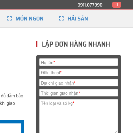
0911.077990
0
MÓN NGON
HẢI SẢN
LẬP ĐƠN HÀNG NHANH
Họ tên
*
Điện thoại
*
Địa chỉ giao nhận
*
Thời gian giao nhận
*
ầy đủ đảm bảo
khi giao
Tên loại và số kg
*