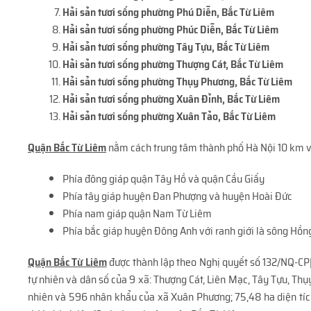
Hải sản tươi sống phường Phú Diễn
, Bắc Từ Liêm
Hải sản tươi sống phường Phúc Diễn
, Bắc Từ Liêm
Hải sản tươi sống phường Tây Tựu
, Bắc Từ Liêm
Hải sản tươi sống phường Thượng Cát
, Bắc Từ Liêm
Hải sản tươi sống phường Thụy Phương
, Bắc Từ Liêm
Hải sản tươi sống phường Xuân Đỉnh
, Bắc Từ Liêm
Hải sản tươi sống phường Xuân Tảo
, Bắc Từ Liêm
Quận Bắc Từ Liêm
nằm cách trung tâm thành phố Hà Nội 10 km về p
Phía đông giáp quận Tây Hồ và quận Cầu Giấy
Phía tây giáp huyện Đan Phượng và huyện Hoài Đức
Phía nam giáp quận Nam Từ Liêm
Phía bắc giáp huyện Đông Anh với ranh giới là sông Hồn
Quận Bắc Từ Liêm
được thành lập theo Nghị quyết số 132/NQ-CP[1
tự nhiên và dân số của 9 xã: Thượng Cát, Liên Mạc, Tây Tựu, Thụ
nhiên và 596 nhân khẩu của xã Xuân Phương; 75,48 ha diện tích