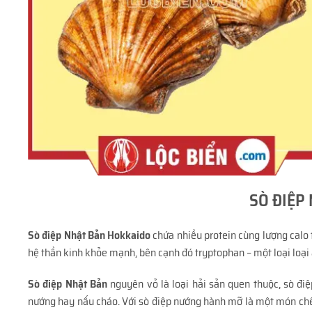
SÒ ĐIỆP
Sò điệp Nhật Bản Hokkaido
chứa nhiều protein cùng lượng calo t
hệ thần kinh khỏe mạnh, bên cạnh đó tryptophan – một loại loại 
Sò điệp Nhật Bản
nguyên vỏ là loại hải sản quen thuộc, sò đi
nướng hay nấu cháo. Với sò điệp nướng hành mỡ là một món chế b