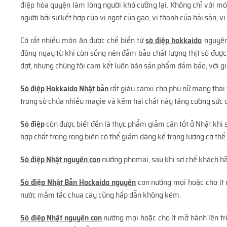
điệp hòa quyện làm lòng người khó cưỡng lại. Không chỉ với m
người bởi sự kết hợp của vị ngọt của gạo, vị thanh của hải sản, 
Có rất nhiều món ăn được chế biến từ
sò điệp hokkaido
nguyên 
đông ngay từ khi còn sống nên đảm bảo chất lượng thịt sò được
đợt, nhưng chúng tôi cam kết luôn bán sản phẩm đảm bảo, với giá
Sò điệp Hokkaido Nhật bản
rất giàu canxi cho phụ nữ mang thai
trong sò chứa nhiều magie và kẽm hai chất này tăng cường sức d
Sò điệp
còn được biết đến là thực phẩm giảm cân tốt ở Nhật khi 
hợp chất trong rong biển có thể giảm đáng kể trọng lượng cơ th
Sò điệp Nhật nguyên con
nướng phomai, sau khi sơ chế khách hãy 
Sò điệp Nhật Bản Hockaido nguyên
con nướng mọi hoặc cho ít m
nước mắm tắc chua cay cũng hấp dẫn không kém.
Sò điệp Nhật nguyên con
nướng mọi hoặc cho ít mỡ hành lên trê