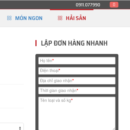
0911.077990
0
MÓN NGON
HẢI SẢN
LẬP ĐƠN HÀNG NHANH
Họ tên
*
Điện thoại
*
Địa chỉ giao nhận
*
Thời gian giao nhận
*
Tên loại và số kg
*