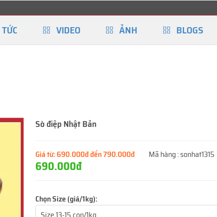
 TỨC
VIDEO
ẢNH
BLOGS
Sò điệp Nhật Bản
Giá từ:
690.000đ đến 790.000đ
Mã hàng :
sonhat1315
690.000đ
Chọn Size (giá/1kg):