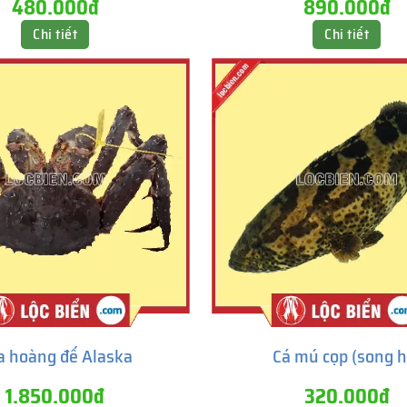
480.000đ
890.000đ
Chi tiết
Chi tiết
a hoàng đế Alaska
Cá mú cọp (song h
1.850.000đ
320.000đ