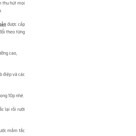
n thu hút mọi
.
bản
được cấp
đổi theo từng
ưỡng cao,
ò điệp và các
rong 10p nhé.
 lại rồi rưới
 nước mắm tắc