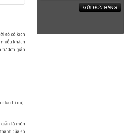
GỬI ĐƠN HÀNG
ởi sò có kích
c nhiều khách
 từ đơn giản
n duy trì một
n giản là món
 thanh của sò