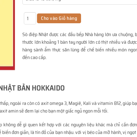
Sò điệp Nhật
được các đầu bếp Nhà hàng lớn ưa chuộng, b
thước lớn khoảng 1 bàn tay người lớn có thịt nhiều và đượ
hàng sành ẩm thực săn lùng để chế biến nhiều món ngon
đến cao cấp.
 NHẬT BẢN HOKKAIDO
hấp, ngoài ra còn có axit omega 3, Magiê, Kali và vitamin B12, giúp bạ
axit amin sẽ đem lại cho bạn một giấc ngủ ngon mỗi tối.
ệp không dễ gì quen kết hợp với các nguyên liệu khác mà chỉ cần đơ
iến đơn giản, là tín đồ của bạn nhậu. với vị béo của mỡ hành, vị ngọt