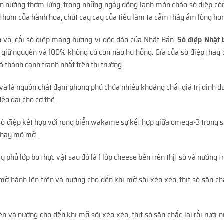
ón nướng thơm lừng, trong những ngày đông lạnh món cháo sò điệp cò
vị thơm của hành hoa, chút cay cay của tiêu làm ta cảm thấy ấm lòng hơn
vỏ, cồi sò điệp mang hương vị độc đáo của Nhật Bản.
Sò điệp Nhật 
 giữ nguyên và 100% không có con nào hư hỏng. Gía của sò điệp thay 
 thành cạnh tranh nhất trên thị trường.
 và là nguồn chất đạm phong phú chứa nhiều khoáng chất giá trị dinh d
ẻo dai cho cơ thể.
sò điệp kết hợp với rong biển wakame sự kết hợp giữa omega-3 trong s
ể hay mô mỡ.
phủ lớp bơ thực vật sau đó là 1 lớp cheese bên trên thịt sò và nướng t
ỡ hành lên trên và nướng cho đến khi mỡ sôi xèo xèo, thịt sò săn chắc
n và nướng cho đến khi mỡ sôi xèo xèo, thịt sò săn chắc lại rồi rưới