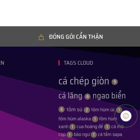
ĐÓNG GÓI CẨN THẬN
ỆN
TAGS CLOUD
cá chép giòn
9
cá lăng
ngao biển
6
tôm sú
tôm hùm úc
6
2
1
tôm hùm alaska
tôm hùm
1
xanh
cua hoàng đế
cá mú
1
1
cọp
bào ngư
cá tầm sapa
1
1