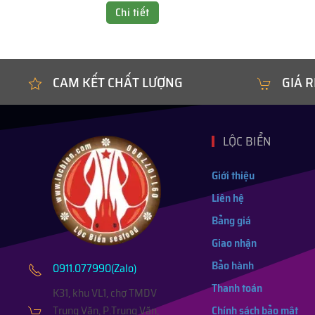
Chi tiết
CAM KẾT CHẤT LƯỢNG
GIÁ R
LỘC BIỂN
Giới thiệu
Liên hệ
Bảng giá
Giao nhận
Bảo hành
0911.077990(Zalo)
Thanh toán
K31, khu VL1, chợ TMDV
Trung Văn, P.Trung Văn,
Chính sách bảo mật