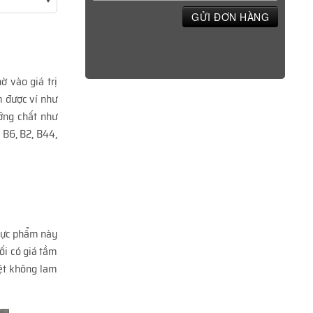
GỬI ĐƠN HÀNG
ờ vào giá trị
m được ví như
̃ng chất như
, B6, B2, B44,
thực phẩm này
ối có giá tầm
iệt không lam