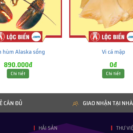
 hùm Alaska sống
Vi cá mập
890.000đ
0đ
Chi tiết
Chi tiết
Ẻ CÂN ĐỦ
GIAO NHẬN TẠI NHÀ
HẢI SẢN
THƯ VI