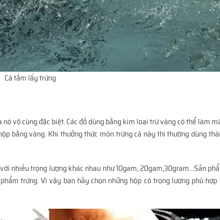
Cá tầm lấy trứng
a nó vô cùng đặc biệt. Các đồ dùng bằng kim loại trừ vàng có thể làm mấ
 hộp bằng vàng. Khi thưởng thức món trứng cá này thì thường dùng th
p với nhiều trọng lượng khác nhau như 10gam, 20gam,30gram…Sản ph
n phẩm trứng. Vì vậy bạn hãy chọn những hộp có trọng lượng phù hợp 