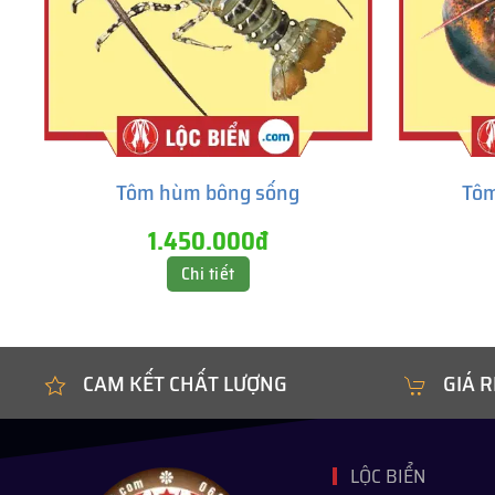
Tôm hùm bông sống
Tôm
1.450.000đ
Chi tiết
CAM KẾT CHẤT LƯỢNG
GIÁ R
LỘC BIỂN