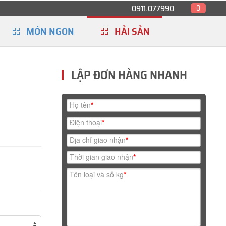
0911.077990
0
MÓN NGON
HẢI SẢN
LẬP ĐƠN HÀNG NHANH
Họ tên
*
Điện thoại
*
Địa chỉ giao nhận
*
Thời gian giao nhận
*
Tên loại và số kg
*