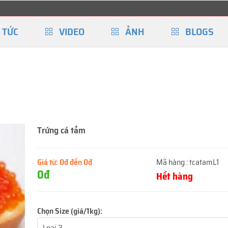
 TỨC
VIDEO
ẢNH
BLOGS
Trứng cá tầm
Giá từ:
0đ đến 0đ
Mã hàng :
tcatamL1
0đ
Hết hàng
Chọn Size (giá/1kg):