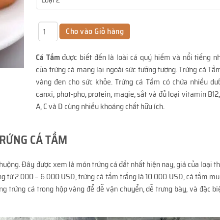
Cá Tầm
được biết đến là loài cá quý hiếm và nổi tiếng nh
của trứng cá mang lại ngoài sức tưởng tượng. Trứng cá Tầ
vàng đen cho sức khỏe. Trứng cá Tầm có chứa nhiều dươ
canxi, phot-pho, protein, magie, sắt và đủ loại vitamin B12
A, C và D cùng nhiều khoáng chất hữu ích.
RỨNG CÁ TẦM
chuộng. Đây được xem là món trứng cá đắt nhất hiện nay, giá của loại 
ộng từ 2.000 – 6.000 USD, trứng cá tầm trắng là 10.000 USD, cá tầm mu
g trứng cá trong hộp vàng để dễ vận chuyển, dễ trưng bày, và đặc b