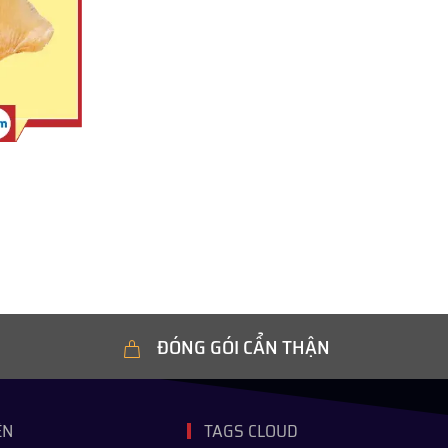
ĐÓNG GÓI CẨN THẬN
ỆN
TAGS CLOUD