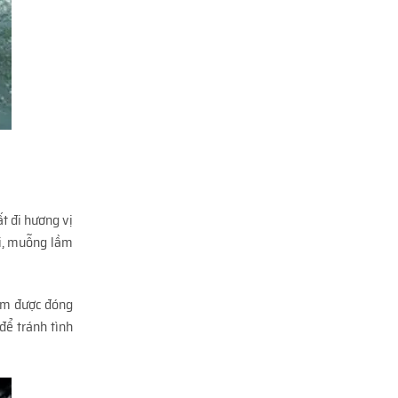
t đi hương vị
ài, muỗng lầm
ẩm được đóng
để tránh tình