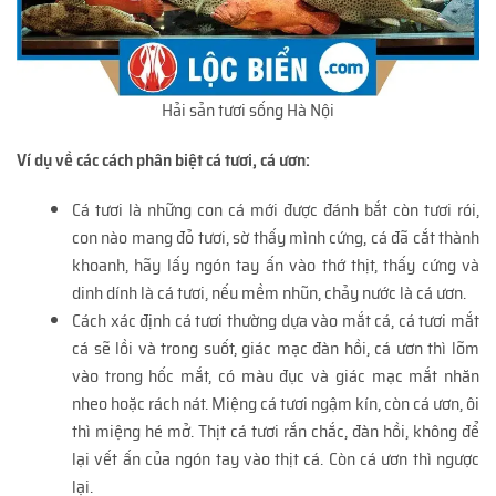
Hải sản tươi sống Hà Nội
Ví dụ về các cách phân biệt cá tươi, cá ươn:
Cá tươi là những con cá mới được đánh bắt còn tươi rói,
con nào mang đỏ tươi, sờ thấy mình cứng, cá đã cắt thành
khoanh, hãy lấy ngón tay ấn vào thớ thịt, thấy cứng và
dinh dính là cá tươi, nếu mềm nhũn, chảy nước là cá ươn.
Cách xác định cá tươi thường dựa vào mắt cá, cá tươi mắt
cá sẽ lồi và trong suốt, giác mạc đàn hồi, cá ươn thì lõm
vào trong hốc mắt, có màu đục và giác mạc mắt nhăn
nheo hoặc rách nát. Miệng cá tươi ngậm kín, còn cá ươn, ôi
thì miệng hé mở. Thịt cá tươi rắn chắc, đàn hồi, không để
lại vết ấn của ngón tay vào thịt cá. Còn cá ươn thì ngược
lại.