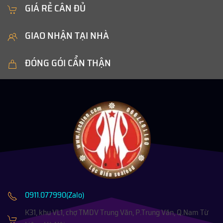
GIÁ RẺ CÂN ĐỦ
GIAO NHẬN TẠI NHÀ
ĐÓNG GÓI CẨN THẬN
0911.077990(Zalo)
K31, khu VL1, chợ TMDV Trung Văn, P.Trung Văn, Q.Nam Từ