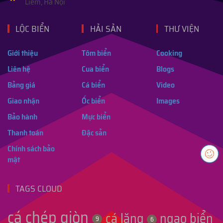
Liêm, Hà Nội
LỘC BIỂN
HẢI SẢN
THƯ VIỆN
Giới thiệu
Tôm biển
Cooking
Liên hệ
Cua biển
Blogs
Bảng giá
Cá biển
Video
Giao nhận
Ốc biển
Images
Bảo hành
Mực biển
Thanh toán
Đặc sản
Chính sách bảo
mật
TAGS CLOUD
cá chép giòn
cá lăng
ngao biển
9
6