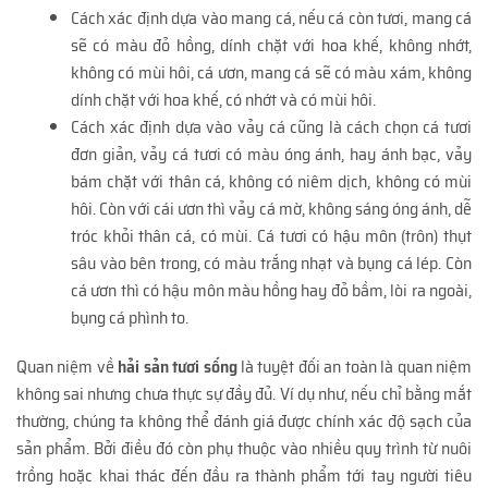
Cách xác định dựa vào mang cá, nếu cá còn tươi, mang cá
sẽ có màu đỏ hồng, dính chặt với hoa khế, không nhớt,
không có mùi hôi, cá ươn, mang cá sẽ có màu xám, không
dính chặt với hoa khế, có nhớt và có mùi hôi.
Cách xác định dựa vào vảy cá cũng là cách chọn cá tươi
đơn giản, vảy cá tươi có màu óng ánh, hay ánh bạc, vảy
bám chặt với thân cá, không có niêm dịch, không có mùi
hôi. Còn với cái ươn thì vảy cá mờ, không sáng óng ánh, dễ
tróc khỏi thân cá, có mùi. Cá tươi có hậu môn (trôn) thụt
sâu vào bên trong, có màu trắng nhạt và bụng cá lép. Còn
cá ươn thì có hậu môn màu hồng hay đỏ bầm, lòi ra ngoài,
bụng cá phình to.
Quan niệm về
hải sản tươi sống
là tuyệt đối an toàn là quan niệm
không sai nhưng chưa thực sự đầy đủ. Ví dụ như, nếu chỉ bằng mắt
thường, chúng ta không thể đánh giá được chính xác độ sạch của
sản phẩm. Bởi điều đó còn phụ thuộc vào nhiều quy trình từ nuôi
trồng hoặc khai thác đến đầu ra thành phẩm tới tay người tiêu