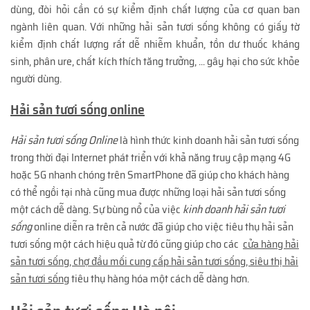
dùng, đòi hỏi cần có sự kiểm định chất lượng của cơ quan ban
ngành liên quan. Với những hải sản tươi sống không có giấy tờ
kiểm định chất lượng rất dễ nhiễm khuẩn, tồn dư thuốc kháng
sinh, phân ure, chất kích thích tăng trưởng, ... gây hại cho sức khỏe
người dùng.
Hải sản tươi sống online
Hải sản tươi sống Online
là hình thức kinh doanh hải sản tươi sống
trong thời đại Internet phát triển với khả năng truy cập mạng 4G
hoặc 5G nhanh chóng trên SmartPhone đã giúp cho khách hàng
có thể ngồi tại nhà cũng mua được những loại hải sản tươi sống
một cách dễ dàng. Sự bùng nổ của việc
kinh doanh hải sản tươi
sống
online diễn ra trên cả nước đã giúp cho việc tiêu thụ hải sản
tươi sống một cách hiệu quả từ đó cũng giúp cho các
cửa hàng hải
sản tươi sống, chợ đầu mối cung cấp hải sản tươi sống, siêu thị hải
sản tươi sống
tiêu thụ hàng hóa một cách dễ dàng hơn.