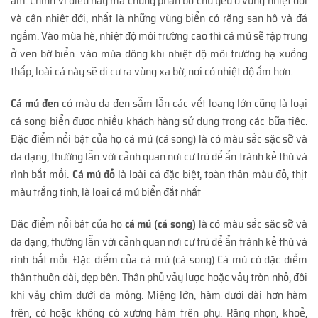
ấm. Chính vì điều này mà chúng phân bố chủ yếu ở vùng nhiệt đới
và cận nhiệt đới, nhất là những vùng biển có rặng san hô và đá
ngầm. Vào mùa hè, nhiệt độ môi trường cao thì cá mú sẽ tập trung
ở ven bờ biển. vào mùa đông khi nhiệt độ môi trường hạ xuống
thấp, loài cá này sẽ di cư ra vùng xa bờ, nơi có nhiệt độ ấm hơn.
Cá mú đen
có màu da đen sẫm lẫn các vết loang lớn cũng là loại
cá song biển được nhiều khách hàng sử dụng trong các bữa tiệc.
Đặc điểm nổi bật của họ cá mú (cá song) là có màu sắc sặc sỡ và
đa dạng, thường lẫn với cảnh quan nơi cư trú để ẩn tránh kẻ thù và
rình bắt mồi.
Cá mú đỏ
là loài cá đặc biệt, toàn thân màu đỏ, thịt
màu trắng tinh, là loại cá mú biển đắt nhất
Đặc điểm nổi bật của họ
cá mú (cá song)
là có màu sắc sặc sỡ và
đa dạng, thường lẫn với cảnh quan nơi cư trú để ẩn tránh kẻ thù và
rình bắt mồi. Đặc điểm của cá mú (cá song) Cá mú có đặc điểm
thân thuôn dài, dẹp bên. Thân phủ vảy lược hoặc vảy tròn nhỏ, đôi
khi vảy chìm dưới da mỏng. Miệng lớn, hàm dưới dài hơn hàm
trên, có hoặc không có xương hàm trên phụ. Răng nhọn, khoẻ,