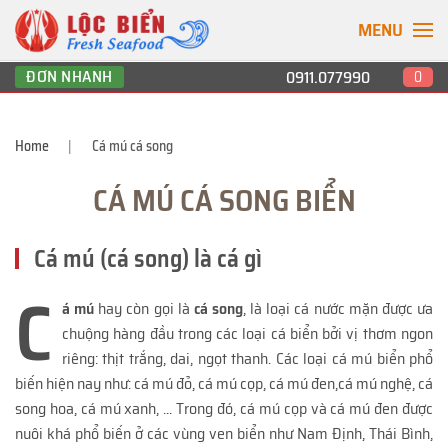
MENU
ĐƠN NHANH
0911.077990
0
Home
Cá mú cá song
CÁ MÚ CÁ SONG BIỂN
Cá mú (cá song) là cá gì
C
á mú
hay còn gọi là
cá song
, là loại cá nước mặn được ưa
chuộng hàng đầu trong các loại cá biển bởi vị thơm ngon
riêng: thịt trắng, dai, ngọt thanh. Các loại cá mú biển phổ
biến hiện nay như: cá mú đỏ, cá mú cọp, cá mú đen,cá mú nghệ, cá
song hoa, cá mú xanh, ... Trong đó, cá mú cọp và cá mú đen được
nuôi khá phổ biến ở các vùng ven biển như Nam Định, Thái Bình,