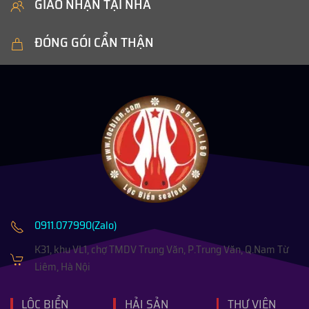
GIAO NHẬN TẠI NHÀ
ĐÓNG GÓI CẨN THẬN
0911.077990(Zalo)
K31, khu VL1, chợ TMDV Trung Văn, P.Trung Văn, Q.Nam Từ
Liêm, Hà Nội
LỘC BIỂN
HẢI SẢN
THƯ VIỆN