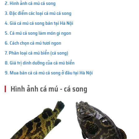
2. Hình ảnh cá mú cá song
3. Đặc điểm các loại cá mú cá song
4. Giá cá mú cá song bán tại Hà Nội
5. Cá mú cá song làm món gì ngon
6. Cách chọn cá mú tươi ngon
7. Phân loại cá mú biển (cá song)
8. Giá trị dinh dưỡng của cá mú biển
9. Mua bán cá cá mú cá song ở đâu tại Hà Nội
Hình ảnh cá mú - cá song