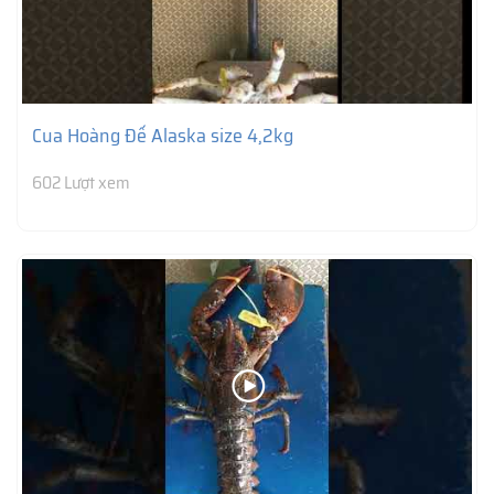
Cua Hoàng Đế Alaska size 4,2kg
602 Lượt xem