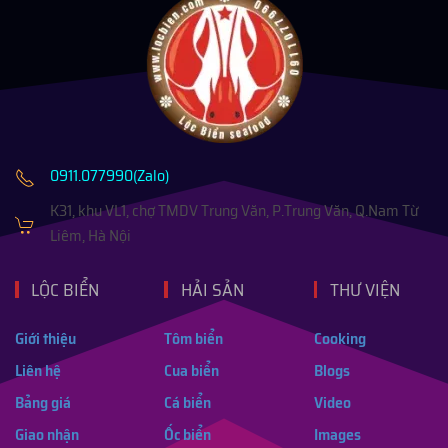
0911.077990(Zalo)
K31, khu VL1, chợ TMDV Trung Văn, P.Trung Văn, Q.Nam Từ
Liêm, Hà Nội
LỘC BIỂN
HẢI SẢN
THƯ VIỆN
Giới thiệu
Tôm biển
Cooking
Liên hệ
Cua biển
Blogs
Bảng giá
Cá biển
Video
Giao nhận
Ốc biển
Images