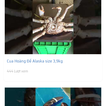
Cua Hoàng Đế Alaska size 3,9kg
444 Lượt xem