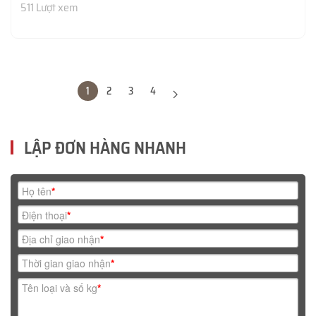
511 Lượt xem
1
2
3
4
LẬP ĐƠN HÀNG NHANH
Họ tên
*
Điện thoại
*
Địa chỉ giao nhận
*
Thời gian giao nhận
*
Tên loại và số kg
*