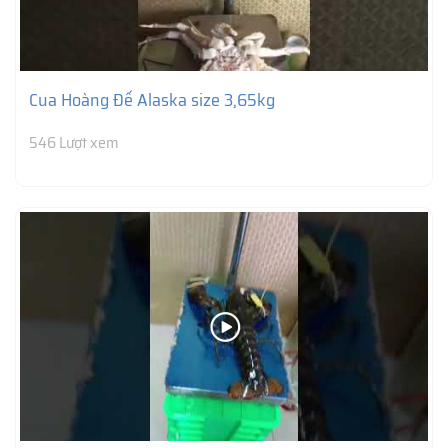
Cua Hoàng Đế Alaska size 3,65kg
546 Lượt xem