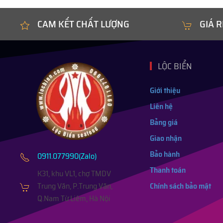
CAM KẾT CHẤT LƯỢNG
GIÁ R
LỘC BIỂN
Giới thiệu
Liên hệ
Bảng giá
Giao nhận
Bảo hành
0911.077990(Zalo)
Thanh toán
K31, khu VL1, chợ TMDV
Trung Văn, P.Trung Văn,
Chính sách bảo mật
Q.Nam Từ Liêm, Hà Nội