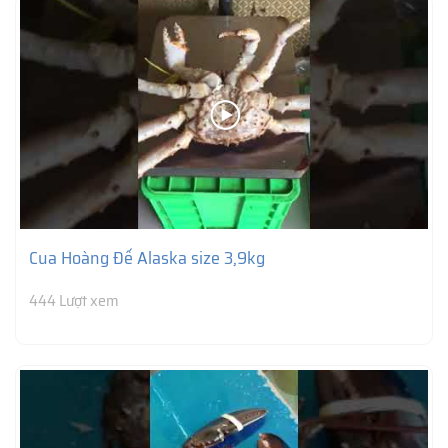
Cua Hoàng Đế Alaska size 3,9kg
444 Lượt xem