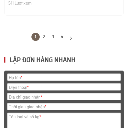
511 Lượt xem
1
2
3
4
LẬP ĐƠN HÀNG NHANH
Họ tên
*
Điện thoại
*
Địa chỉ giao nhận
*
Thời gian giao nhận
*
Tên loại và số kg
*