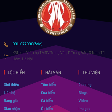
0911.077990(Zalo)
K31, khu VL1, chợ TMDV Trung Văn, P.Trung Văn, Q.Nam Từ
Liêm, Hà Nội
LỘC BIỂN
HẢI SẢN
THƯ VIỆN
Giới thiệu
Tôm biển
Cooking
Liên hệ
Cua biển
Blogs
Bảng giá
Cá biển
Video
Giao nhận
Ốc biển
Images