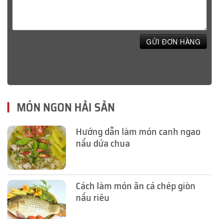
GỬI ĐƠN HÀNG
MÓN NGON HẢI SẢN
Hướng dẫn làm món canh ngao
nấu dứa chua
Cách làm món ăn cá chép giòn
nấu riêu