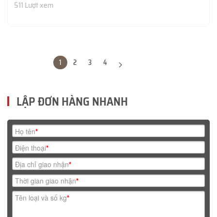
511 Lượt xem
1
2
3
4
LẬP ĐƠN HÀNG NHANH
Họ tên
*
Điện thoại
*
Địa chỉ giao nhận
*
Thời gian giao nhận
*
Tên loại và số kg
*