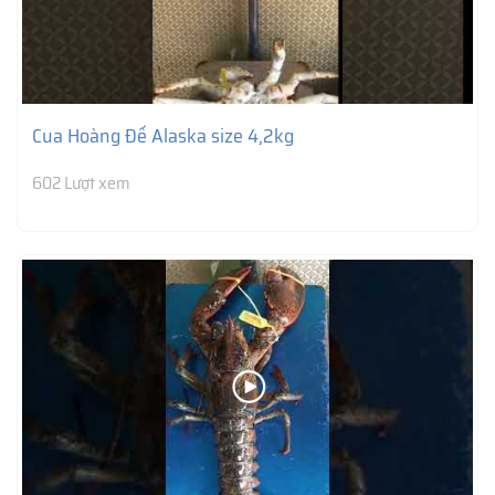
Cua Hoàng Đế Alaska size 4,2kg
602 Lượt xem