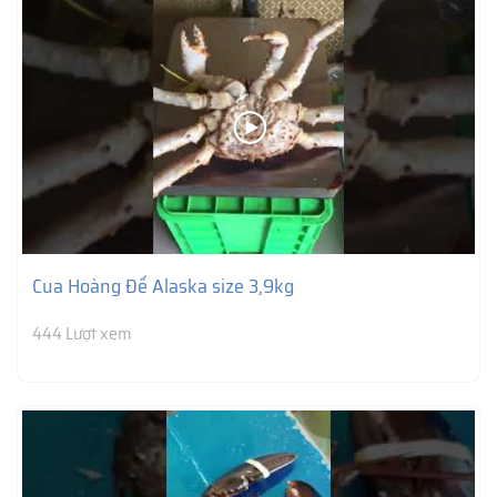
Cua Hoàng Đế Alaska size 3,9kg
444 Lượt xem