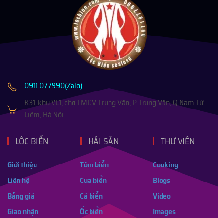
0911.077990(Zalo)
K31, khu VL1, chợ TMDV Trung Văn, P.Trung Văn, Q.Nam Từ
Liêm, Hà Nội
LỘC BIỂN
HẢI SẢN
THƯ VIỆN
Giới thiệu
Tôm biển
Cooking
Liên hệ
Cua biển
Blogs
Bảng giá
Cá biển
Video
Giao nhận
Ốc biển
Images