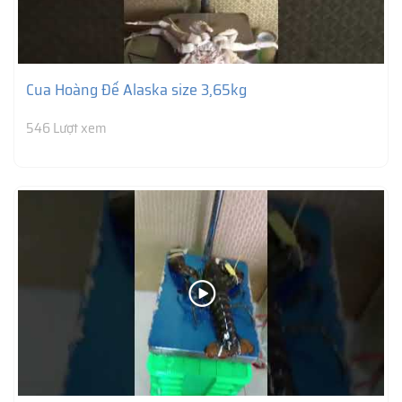
Cua Hoàng Đế Alaska size 3,65kg
546 Lượt xem