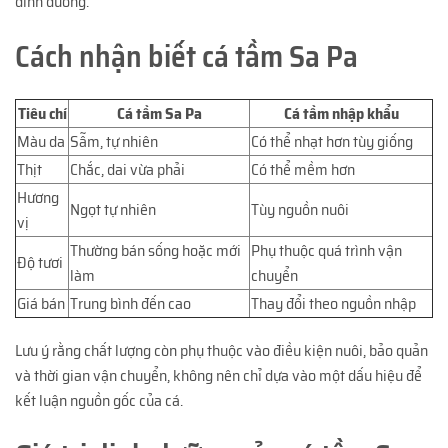
dinh dưỡng.
Cách nhận biết cá tầm Sa Pa
Tiêu chí
Cá tầm Sa Pa
Cá tầm nhập khẩu
Màu da
Sẫm, tự nhiên
Có thể nhạt hơn tùy giống
Thịt
Chắc, dai vừa phải
Có thể mềm hơn
Hương
Ngọt tự nhiên
Tùy nguồn nuôi
vị
Thường bán sống hoặc mới
Phụ thuộc quá trình vận
Độ tươi
làm
chuyển
Giá bán
Trung bình đến cao
Thay đổi theo nguồn nhập
Lưu ý rằng chất lượng còn phụ thuộc vào điều kiện nuôi, bảo quản
và thời gian vận chuyển, không nên chỉ dựa vào một dấu hiệu để
kết luận nguồn gốc của cá.