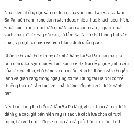
Nhắc đến những đặc sản nổi tiếng của vùng núi Tây Bắc,
cá tầm
Sa Pa
luôn nằm trong danh sách được nhiều thực khách yêu thích.
Được nuôi trong môi trường nước lạnh quanh năm, nguồn nước
sạch chảy từ các dãy núi cao, cá tầm Sa Pa có chất lượng thịt săn
chắc, vị ngọt tự nhiên và hàm lượng dinh dưỡng cao.
Không chỉ xuất hiện trong các nhà hàng tại Sa Pa, ngày nay cá
tầm còn được vận chuyển tươi sống về Hà Nội để phục vụ nhu cầu
của các gia đình, nhà hàng và quán lẩu. Nhờ hệ thống vận chuyển
lạnh và giao hàng trong ngày, người tiêu dùng tại Hà Nội có thể
thưởng thức cá tầm tươi với chất lượng gần như vừa được đánh
bắt.
Nếu bạn đang tìm hiểu
cá tầm Sa Pa là gì
, vì sao loại cá này được
đánh giá cao, giá bán hiện nay ra sao và cách lựa chọn cá tươi
ngon, bài viết dưới đây sẽ cung cấp đầy đủ thông tin cần thiết.