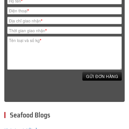
Họ tên
*
Điện thoại
*
Địa chỉ giao nhận
*
Thời gian giao nhận
*
Tên loại và số kg
*
GỬI ĐƠN HÀNG
Seafood Blogs