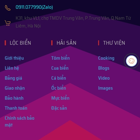
0911.077990(Zalo)
K31, khu VL1, chợ TMDV Trung Văn, P.Trung Văn, Q.Nam Từ
Liêm, Hà Nội
LỘC BIỂN
HẢI SẢN
THƯ VIỆN
Giới thiệu
Tôm biển
Cooking
Liên hệ
Cua biển
Blogs
Bảng giá
Cá biển
Video
Giao nhận
Ốc biển
Images
Bảo hành
Mực biển
Thanh toán
Đặc sản
Chính sách bảo
mật