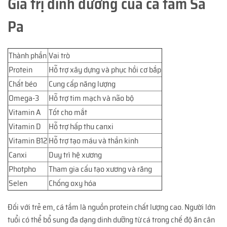
Giá trị dinh dưỡng của cá tầm Sa
Pa
Thành phần
Vai trò
Protein
Hỗ trợ xây dựng và phục hồi cơ bắp
Chất béo
Cung cấp năng lượng
Omega-3
Hỗ trợ tim mạch và não bộ
Vitamin A
Tốt cho mắt
Vitamin D
Hỗ trợ hấp thu canxi
Vitamin B12
Hỗ trợ tạo máu và thần kinh
Canxi
Duy trì hệ xương
Photpho
Tham gia cấu tạo xương và răng
Selen
Chống oxy hóa
Đối với trẻ em, cá tầm là nguồn protein chất lượng cao. Người lớn
tuổi có thể bổ sung đa dạng dinh dưỡng từ cá trong chế độ ăn cân